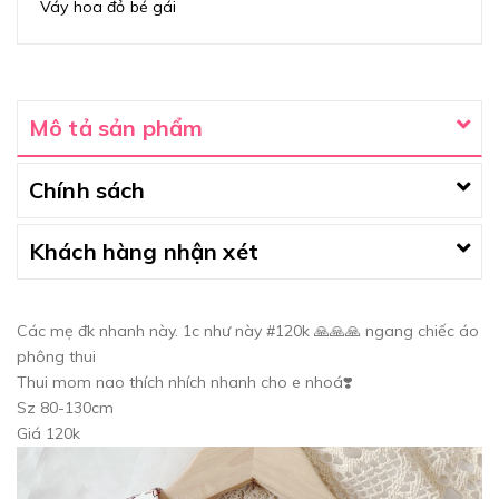
Váy hoa đỏ bé gái
Mô tả sản phẩm
Chính sách
Khách hàng nhận xét
Các mẹ đk nhanh này. 1c như này #120k 🙏🙏🙏 ngang chiếc áo
phông thui
Thui mom nao thích nhích nhanh cho e nhoá❣️
Sz 80-130cm
Giá 120k