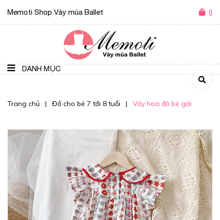
Memoti Shop Váy múa Ballet
(
)
DANH MỤC
Trang chủ
|
Đồ cho bé 7 tới 8 tuổi
|
Váy hoa đỏ bé gái