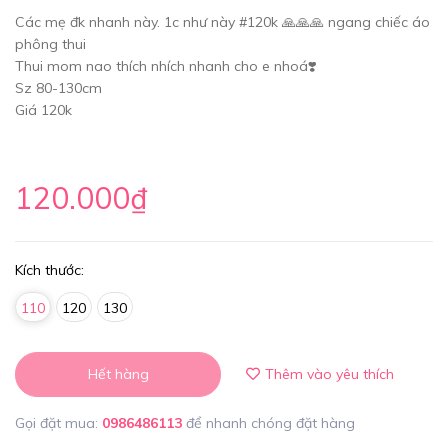
Các mẹ đk nhanh này. 1c như này #120k 🙏🙏🙏 ngang chiếc áo
phông thui
Thui mom nao thích nhích nhanh cho e nhoá❣️
Sz 80-130cm
Giá 120k
120.000₫
Kích thước:
110
120
130
Hết hàng
Thêm vào yêu thích
Gọi đặt mua:
0986486113
để nhanh chóng đặt hàng