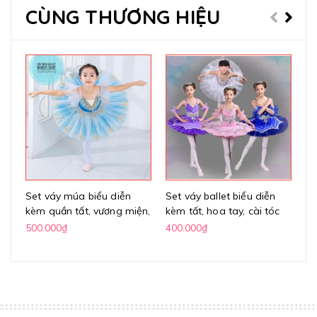
CÙNG THƯƠNG HIỆU
Set váy múa biểu diễn
Set váy ballet biểu diễn
Gi
kèm quần tất, vương miện,
kèm tất, hoa tay, cài tóc
sil
hoa tay
500.000₫
400.000₫
40