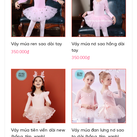
Váy múa ren sao dài tay
Váy múa nơ sao hồng dài
tay
350.000₫
350.000₫
Váy múa tiên viền dài new
Váy múa đan lưng nơ sao
(hồng, tím, xanh)
to dài (hồng, tím, xanh)