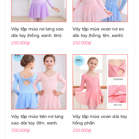
Váy tập múa nơ lưng sao
Váy tập múa voan nơ eo
dài tay (hồng, xanh, tím)
dài tay (hồng, tím, xanh)
250.000₫
250.000₫
Váy tập múa tiên nơ lưng
Váy tập múa voan dài tay
sao dài tay (tím, xanh,
hồng phấn
hồng)
250.000₫
250.000₫