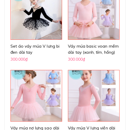
Set áo váy múa V lưng bi
Váy múa basic voan mềm
đen dài tay
dài tay (xanh, tím, hồng)
300.000₫
300.000₫
Váy múa nơ lưng sao dài
Váy múa V lưng viền dài