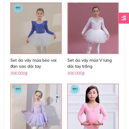
Set áo váy múa bèo vai
Set áo váy múa V lưng
đan sao dài tay
dài tay trắng
300.000₫
300.000₫