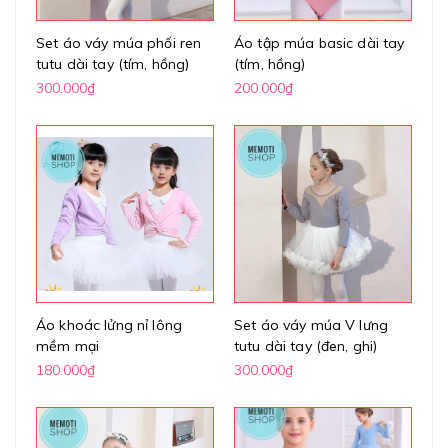
Set áo váy múa phối ren
Áo tập múa basic dài tay
tutu dài tay (tím, hồng)
(tím, hồng)
300.000₫
200.000₫
Áo khoác lửng nỉ lông
Set áo váy múa V lưng
mềm mại
tutu dài tay (đen, ghi)
180.000₫
300.000₫