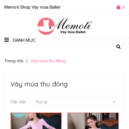
Memoti Shop Váy múa Ballet
(
)
DANH MỤC
Trang chủ
|
Váy múa thu đông
Váy múa thu đông
Sắp xếp:
Thứ tự