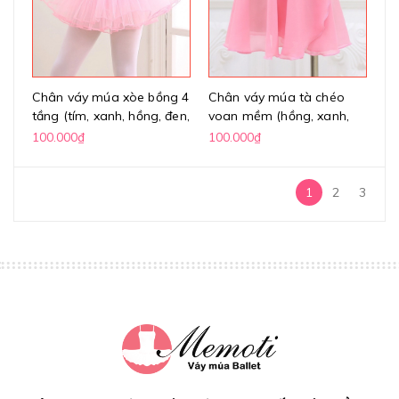
Chân váy múa xòe bồng 4
Chân váy múa tà chéo
tầng (tím, xanh, hồng, đen,
voan mềm (hồng, xanh,
trắng)
đen)
100.000₫
100.000₫
1
2
3