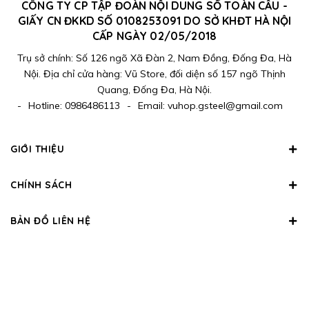
CÔNG TY CP TẬP ĐOÀN NỘI DUNG SỐ TOÀN CẦU -
GIẤY CN ĐKKD SỐ 0108253091 DO SỞ KHĐT HÀ NỘI
CẤP NGÀY 02/05/2018
Trụ sở chính: Số 126 ngõ Xã Đàn 2, Nam Đồng, Đống Đa, Hà
Nội. Địa chỉ cửa hàng: Vũ Store, đối diện số 157 ngõ Thịnh
Quang, Đống Đa, Hà Nội.
-
Hotline:
0986486113
-
Email:
vuhop.gsteel@gmail.com
GIỚI THIỆU
CHÍNH SÁCH
BẢN ĐỒ LIÊN HỆ