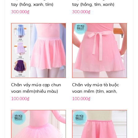
tay (hồng, xanh, tím)
tay (hồng, tím, xanh)
300.000₫
300.000₫
Chân váy múa cạp chun
Chân váy múa tà buộc
voan mềm(nhiều màu)
voan mềm (tím, xanh,
hồng, đen, trắng)
100.000₫
100.000₫