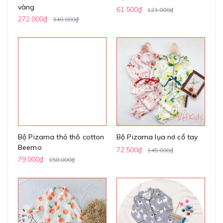
vàng
61.500₫
123.000₫
272.000₫
340.000₫
Bộ Pizama thỏ thô cotton
Bộ Pizama lụa nơ cổ tay
Beemo
72.500₫
145.000₫
79.000₫
158.000₫