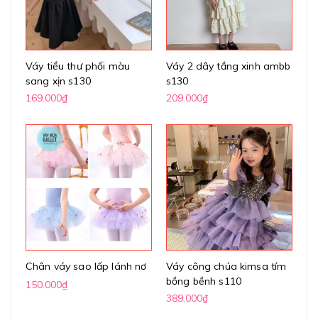
Váy tiểu thư phối màu
Váy 2 dây tầng xinh ambb
sang xịn s130
s130
169.000₫
209.000₫
Chân váy sao lấp lánh nơ
Váy công chúa kimsa tím
bồng bềnh s110
150.000₫
389.000₫