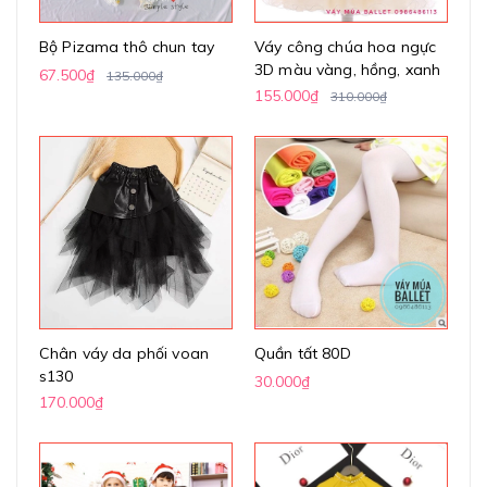
Bộ Pizama thô chun tay
Váy công chúa hoa ngực
3D màu vàng, hồng, xanh
67.500₫
135.000₫
155.000₫
310.000₫
Chân váy da phối voan
Quần tất 80D
s130
30.000₫
170.000₫