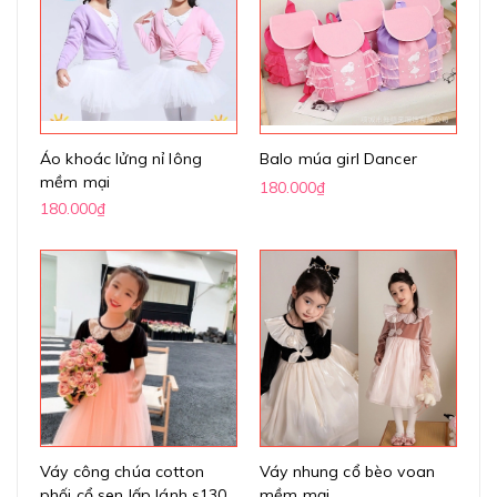
Áo khoác lửng nỉ lông
Balo múa girl Dancer
mềm mại
180.000₫
180.000₫
Váy công chúa cotton
Váy nhung cổ bèo voan
phối cổ sen lấp lánh s130
mềm mại