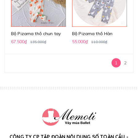
Bộ Pizama thô chun tay
Bộ Pizama thô Hàn
67.500₫
55.000₫
135.000₫
110.000₫
1
2
CÔNG TY CP TẬP ĐOÀN NỘI DUNG SỐ TOÀN CẦU -