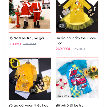
Bộ Noel bé trai, bé gái
Bộ áo dài gấm thêu hoa-
Hạc
90.000₫
180.000₫
260.000₫
325.000₫
Bộ áo dài voan thêu hoa
Bộ bơi ô tô bé trai