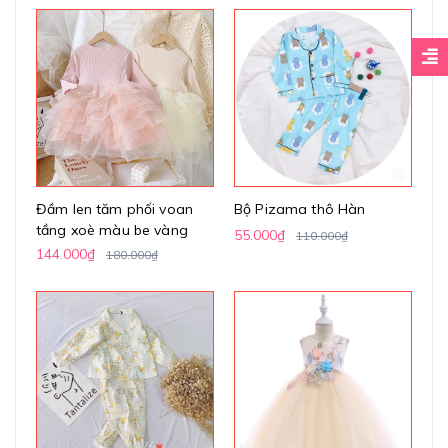
Đầm len tăm phối voan
Bộ Pizama thô Hàn
tầng xoè màu be vàng
55.000₫
110.000₫
144.000₫
180.000₫