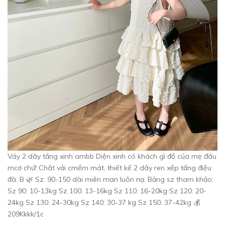
Váy 2 dây tầng xinh ambb Diện xinh có khách gì đồ của mẹ đâu
mcơ chứ! Chât vải cmềm mát, thiết kế 2 dây ren xếp tầng điệu
đà :B 🌿 Sz: 90-150 dài miên man luôn nạ. Bảng sz tham khảo:
Sz 90: 10-13kg Sz 100: 13-16kg Sz 110: 16-20kg Sz 120: 20-
24kg Sz 130: 24-30kg Sz 140: 30-37 kg Sz 150: 37-42kg 💰
209Kkkk/1c