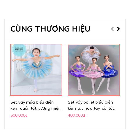
CÙNG THƯƠNG HIỆU
Set váy múa biểu diễn
Set váy ballet biểu diễn
Gi
kèm quần tất, vương miện,
kèm tất, hoa tay, cài tóc
sil
hoa tay
500.000₫
400.000₫
40