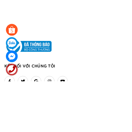
KẾT NỐI VỚI CHÚNG TÔI
NHẬN TIN KHUYẾN MÃI
Đăng ký