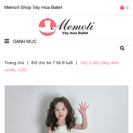
Memoti Shop Váy múa Ballet
(
)
DANH MỤC
Trang chủ
|
Đồ cho bé 7 tới 8 tuổi
|
Váy 2 dây tầng xinh
ambb s130