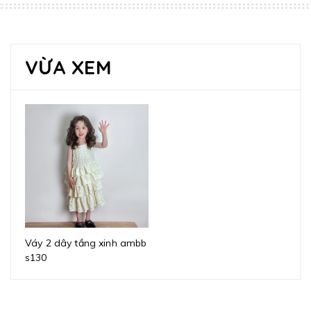
VỪA XEM
Váy 2 dây tầng xinh ambb
s130