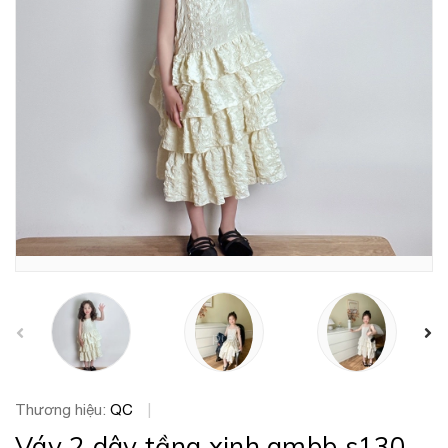
prev
Thương hiệu:
QC
|
Váy 2 dây tầng xinh ambb s130