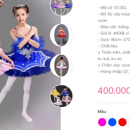
- Mã số: SC001
- Mô tả: váy múa
voan
- Màu sắc: trắng,
- Giá lẻ: #400k sỉ 
- Size: 90cm-170
- Chất liệu:
+ Thân trên: chấ
ko bai, ko xù
+ Chân váy: voa
- Hàng nhập QC
400.00
Màu: