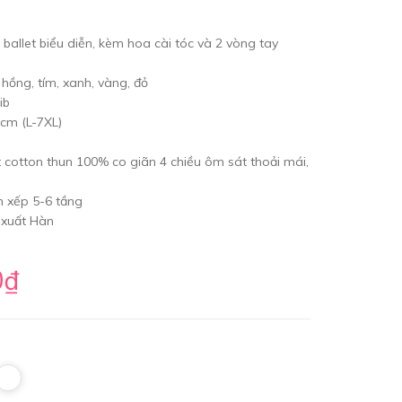
 ballet biểu diễn, kèm hoa cài tóc và 2 vòng tay
 hồng, tím, xanh, vàng, đỏ
ib
cm (L-7XL)
t cotton thun 100% co giãn 4 chiều ôm sát thoải mái,
n xếp 5-6 tầng
 xuất Hàn
0₫