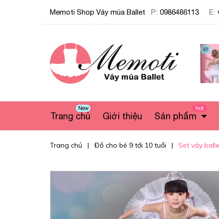
Memoti Shop Váy múa Ballet
P:
0986486113
E:
New
hot
Trang chủ
Giới thiệu
Sản phẩm
Trang chủ
|
Đồ cho bé 9 tới 10 tuổi
|
Set váy balle