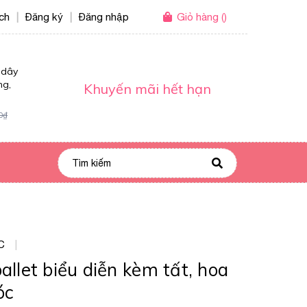
ích
Đăng ký
Đăng nhập
Giỏ hàng
(
)
|
|
 dây
ng,
Khuyến mãi hết hạn
0₫
C
|
allet biểu diễn kèm tất, hoa
óc