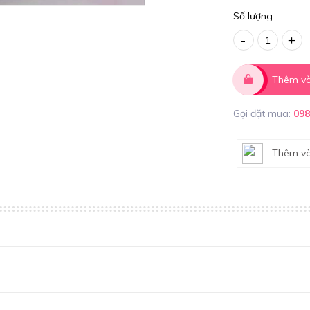
Số lượng:
-
+
Thêm và
Gọi đặt mua:
09
Thêm và