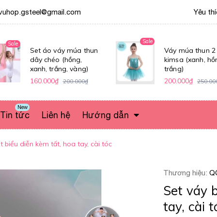
vuhop.gsteel@gmail.com
Yêu th
Sale
Sale
Set áo váy múa thun
Váy múa thun 2
dây chéo (hồng,
kimsa (xanh, hồ
xanh, trắng, vàng)
trắng)
160.000₫
200.000₫
200.000₫
250.00
New
Tin tức
Liên hệ
Hướng dẫn
t biểu diễn kèm tất, hoa tay, cài tóc
Thương hiệu:
Q
Set váy b
tay, cài t