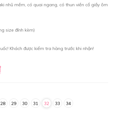
 kaki nhũ mềm, có quai ngang, có thun viền cổ giầy ôm
ng size đính kèm)
ốc! Khách được kiểm tra hàng trước khi nhận!
₫
28
29
30
31
32
33
34