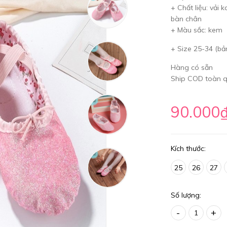
+ Chất liệu: vải
bàn chân
+ Màu sắc: kem
+ Size 25-34 (bả
Hàng có sẵn
Ship COD toàn qu
90.000
Kích thước:
25
26
27
Số lượng:
-
+