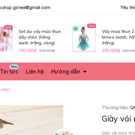
vuhop.gsteel@gmail.com
Yêu th
Sale
Sale
Set áo váy múa thun
Váy múa thun 2
dây chéo (hồng,
kimsa (xanh, hồ
xanh, trắng, vàng)
trắng)
160.000₫
200.000₫
200.000₫
250.00
New
Tin tức
Liên hệ
Hướng dẫn
a nhũ
Thương hiệu:
Q
Giày vải
Giày vải múa ch