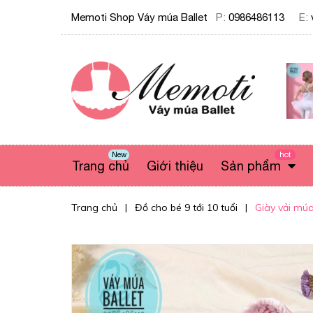
Memoti Shop Váy múa Ballet
P:
0986486113
E:
New
hot
Trang chủ
Giới thiệu
Sản phẩm
Trang chủ
|
Đồ cho bé 9 tới 10 tuổi
|
Giày vải mú