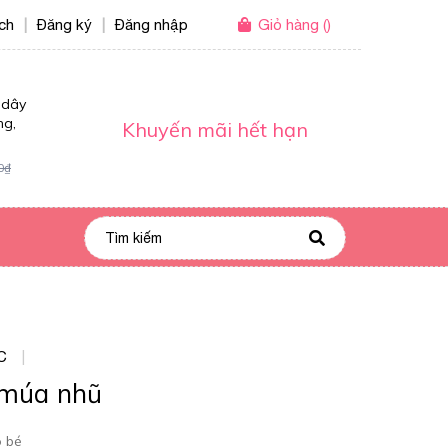
ích
Đăng ký
Đăng nhập
Giỏ hàng
(
)
|
|
 dây
ng,
Khuyến mãi hết hạn
0₫
C
|
 múa nhũ
o bé