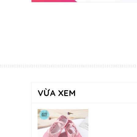
VỪA XEM