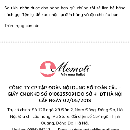
Sau khi nhận được đơn hàng bạn gửi chúng tôi sẽ liên hệ bằng
cách gọi điện lại để xác nhận lại đơn hàng và địa chỉ của bạn.
Trân trọng cảm ơn.
CÔNG TY CP TẬP ĐOÀN NỘI DUNG SỐ TOÀN CẦU -
GIẤY CN ĐKKD SỐ 0108253091 DO SỞ KHĐT HÀ NỘI
CẤP NGÀY 02/05/2018
Trụ sở chính: Số 126 ngõ Xã Đàn 2, Nam Đồng, Đống Đa, Hà
Nội. Địa chỉ cửa hàng: Vũ Store, đối diện số 157 ngõ Thịnh
Quang, Đống Đa, Hà Nội.
-
Hotline:
0986486113
-
Email:
vuhop.gsteel@gmail.com