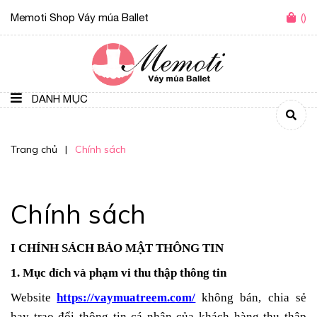
Memoti Shop Váy múa Ballet
(
)
DANH MỤC
Trang chủ
|
Chính sách
Chính sách
I CHÍNH SÁCH BẢO MẬT THÔNG TIN
1. Mục đích và phạm vi thu thập thông tin
Website
https://vaymuatreem.com/
không bán, chia sẻ
hay trao đổi thông tin cá nhân của khách hàng thu thập