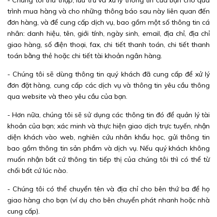
- Chúng tôi thu thập, lưu trữ và xử lý thông tin của bạn cho quá
trình mua hàng và cho những thông báo sau này liên quan đến
đơn hàng, và để cung cấp dịch vụ, bao gồm một số thông tin cá
nhân: danh hiệu, tên, giới tính, ngày sinh, email, địa chỉ, địa chỉ
giao hàng, số điện thoại, fax, chi tiết thanh toán, chi tiết thanh
toán bằng thẻ hoặc chi tiết tài khoản ngân hàng.
- Chúng tôi sẽ dùng thông tin quý khách đã cung cấp để xử lý
đơn đặt hàng, cung cấp các dịch vụ và thông tin yêu cầu thông
qua website và theo yêu cầu của bạn.
- Hơn nữa, chúng tôi sẽ sử dụng các thông tin đó để quản lý tài
khoản của bạn; xác minh và thực hiện giao dịch trực tuyến, nhận
diện khách vào web, nghiên cứu nhân khẩu học, gửi thông tin
bao gồm thông tin sản phẩm và dịch vụ. Nếu quý khách không
muốn nhận bất cứ thông tin tiếp thị của chúng tôi thì có thể từ
chối bất cứ lúc nào.
- Chúng tôi có thể chuyển tên và địa chỉ cho bên thứ ba để họ
giao hàng cho bạn (ví dụ cho bên chuyển phát nhanh hoặc nhà
cung cấp).