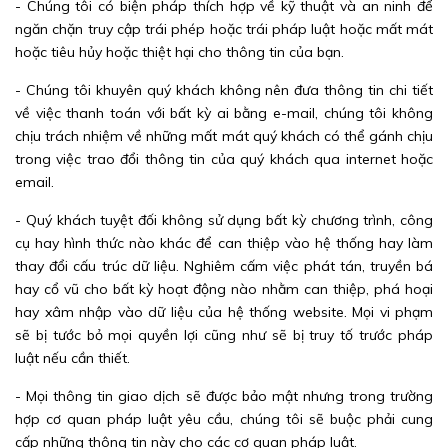
- Chúng tôi có biện pháp thích hợp về kỹ thuật và an ninh để
ngăn chặn truy cập trái phép hoặc trái pháp luật hoặc mất mát
hoặc tiêu hủy hoặc thiệt hại cho thông tin của bạn.
- Chúng tôi khuyên quý khách không nên đưa thông tin chi tiết
về việc thanh toán với bất kỳ ai bằng e-mail, chúng tôi không
chịu trách nhiệm về những mất mát quý khách có thể gánh chịu
trong việc trao đổi thông tin của quý khách qua internet hoặc
email.
- Quý khách tuyệt đối không sử dụng bất kỳ chương trình, công
cụ hay hình thức nào khác để can thiệp vào hệ thống hay làm
thay đổi cấu trúc dữ liệu. Nghiêm cấm việc phát tán, truyền bá
hay cổ vũ cho bất kỳ hoạt động nào nhằm can thiệp, phá hoại
hay xâm nhập vào dữ liệu của hệ thống website. Mọi vi phạm
sẽ bị tước bỏ mọi quyền lợi cũng như sẽ bị truy tố trước pháp
luật nếu cần thiết.
- Mọi thông tin giao dịch sẽ được bảo mật nhưng trong trường
hợp cơ quan pháp luật yêu cầu, chúng tôi sẽ buộc phải cung
cấp những thông tin này cho các cơ quan pháp luật.