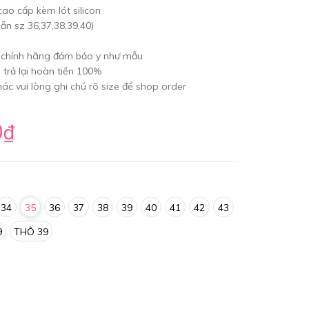
cao cấp kèm lót silicon
ẵn sz 36,37,38,39,40)
chính hãng đảm bảo y như mẫu
trả lại hoàn tiền 100%
hác vui lòng ghi chú rõ size để shop order
0₫
34
35
36
37
38
39
40
41
42
43
9
THÔ 39