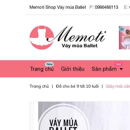
Memoti Shop Váy múa Ballet
P:
0986486113
E:
New
hot
Trang chủ
Giới thiệu
Sản phẩm
Trang chủ
|
Đồ cho bé 9 tới 10 tuổi
|
Giày mũi cứng