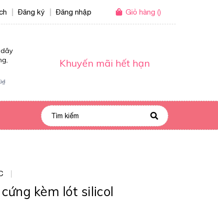
ích
Đăng ký
Đăng nhập
Giỏ hàng
(
)
|
|
 dây
ng,
Khuyến mãi hết hạn
0₫
C
|
cứng kèm lót silicol