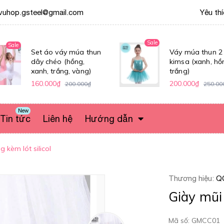
vuhop.gsteel@gmail.com
Yêu th
Sale
Sale
Set áo váy múa thun
Váy múa thun 2
dây chéo (hồng,
kimsa (xanh, hồ
xanh, trắng, vàng)
trắng)
160.000₫
200.000₫
200.000₫
250.00
New
Tin tức
Liên hệ
Hướng dẫn
 kèm lót silicol
Thương hiệu:
Q
Giày mũi 
Mã số: GMCC01