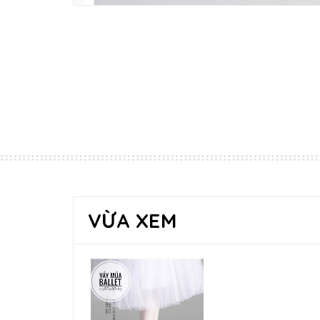
VỪA XEM