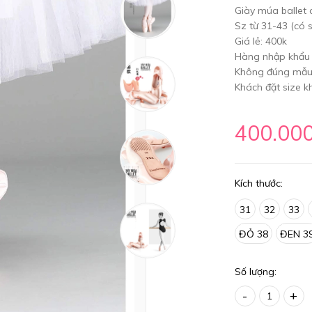
Giày múa ballet 
Sz từ 31-43 (có s
Giá lẻ: 400k
Hàng nhập khẩu 
Không đúng mẫu 
Khách đặt size k
400.00
Kích thước:
31
32
33
ĐỎ 38
ĐEN 3
Số lượng:
-
+