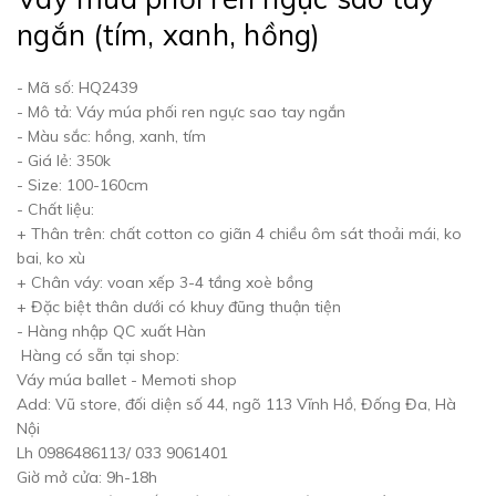
ngắn (tím, xanh, hồng)
- Mã số: HQ2439
- Mô tả: Váy múa phối ren ngực sao tay ngắn
- Màu sắc: hồng, xanh, tím
- Giá lẻ: 350k
- Size: 100-160cm
- Chất liệu:
+ Thân trên: chất cotton co giãn 4 chiều ôm sát thoải mái, ko
bai, ko xù
+ Chân váy: voan xếp 3-4 tầng xoè bồng
+ Đặc biệt thân dưới có khuy đũng thuận tiện
- Hàng nhập QC xuất Hàn
Hàng có sẵn tại shop:
Váy múa ballet - Memoti shop
Add: Vũ store, đối diện số 44, ngõ 113 Vĩnh Hồ, Đống Đa, Hà
Nội
Lh 0986486113/ 033 9061401
Giờ mở cửa: 9h-18h