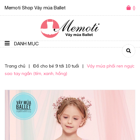
Memoti Shop Váy múa Ballet
(
)
DANH MỤC
Trang chủ
|
Đồ cho bé 9 tới 10 tuổi
|
Váy múa phối ren ngực
sao tay ngắn (tím, xanh, hồng)