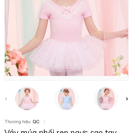
prev
Thương hiệu:
QC
|
Váy múa phối ren ngực sao tay