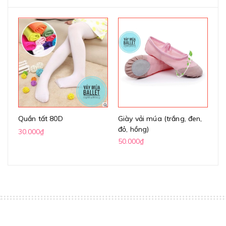
Quần tất 80D
Giày vải múa (trắng, đen,
Gi
đỏ, hồng)
(k
30.000₫
50.000₫
70