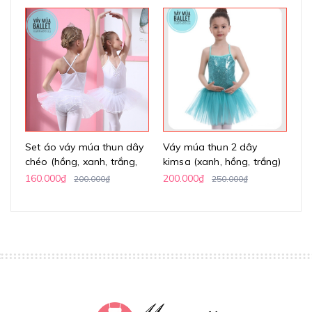
Set áo váy múa thun dây
Váy múa thun 2 dây
Vá
chéo (hồng, xanh, trắng,
kimsa (xanh, hồng, trắng)
h
vàng)
160.000₫
200.000₫
24
200.000₫
250.000₫