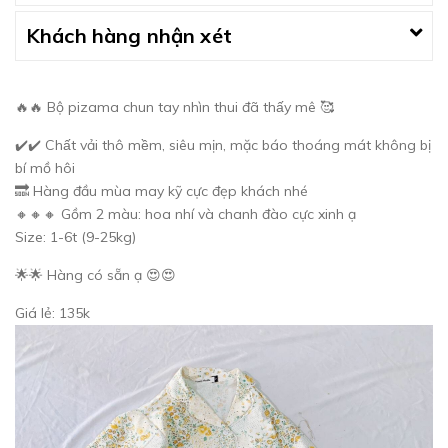
Khách hàng nhận xét
🔥🔥 Bộ pizama chun tay nhìn thui đã thấy mê 🥰
✔️✔️ Chất vải thô mềm, siêu mịn, mặc báo thoáng mát không bị
bí mồ hôi
🔜 Hàng đầu mùa may kỹ cực đẹp khách nhé
🔸🔸🔸 Gồm 2 màu: hoa nhí và chanh đào cực xinh ạ
Size: 1-6t (9-25kg)
🌟🌟 Hàng có sẵn ạ 😍😍
Giá lẻ: 135k