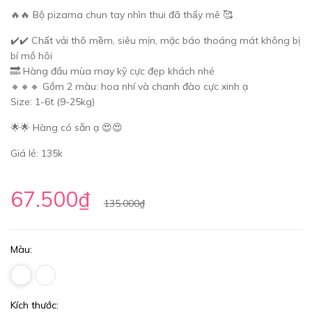
🔥🔥 Bộ pizama chun tay nhìn thui đã thấy mê 🥰
✔️✔️ Chất vải thô mềm, siêu mịn, mặc báo thoáng mát không bị
bí mồ hôi
🔜 Hàng đầu mùa may kỹ cực đẹp khách nhé
🔸🔸🔸 Gồm 2 màu: hoa nhí và chanh đào cực xinh ạ
Size: 1-6t (9-25kg)
🌟🌟 Hàng có sẵn ạ 😍😍
Giá lẻ: 135k
67.500₫
135.000₫
Màu:
Kích thước: