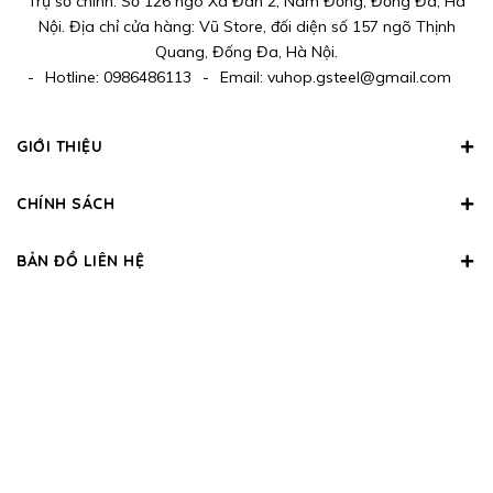
Trụ sở chính: Số 126 ngõ Xã Đàn 2, Nam Đồng, Đống Đa, Hà
Nội. Địa chỉ cửa hàng: Vũ Store, đối diện số 157 ngõ Thịnh
Quang, Đống Đa, Hà Nội.
-
Hotline:
0986486113
-
Email:
vuhop.gsteel@gmail.com
GIỚI THIỆU
CHÍNH SÁCH
BẢN ĐỒ LIÊN HỆ