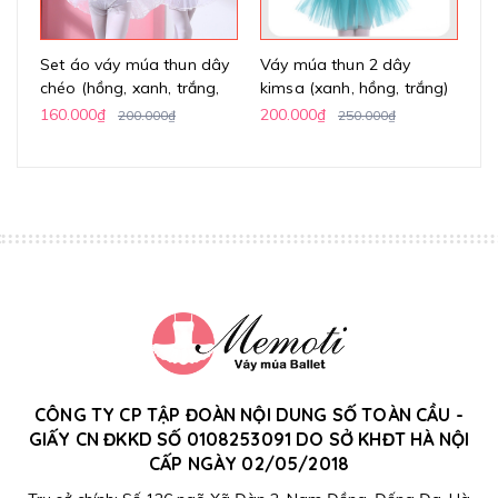
Set áo váy múa thun dây
Váy múa thun 2 dây
Vá
chéo (hồng, xanh, trắng,
kimsa (xanh, hồng, trắng)
h
vàng)
160.000₫
200.000₫
24
200.000₫
250.000₫
CÔNG TY CP TẬP ĐOÀN NỘI DUNG SỐ TOÀN CẦU -
GIẤY CN ĐKKD SỐ 0108253091 DO SỞ KHĐT HÀ NỘI
CẤP NGÀY 02/05/2018