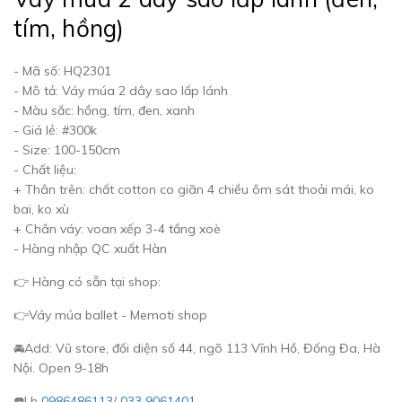
tím, hồng)
- Mã số: HQ2301
- Mô tả: Váy múa 2 dây sao lấp lánh
- Màu sắc: hồng, tím, đen, xanh
- Giá lẻ: #300k
- Size: 100-150cm
- Chất liệu:
+ Thân trên: chất cotton co giãn 4 chiều ôm sát thoải mái, ko
bai, ko xù
+ Chân váy: voan xếp 3-4 tầng xoè
- Hàng nhập QC xuất Hàn
👉 Hàng có sẵn tại shop:
👉Váy múa ballet - Memoti shop
🚘Add: Vũ store, đối diện số 44, ngõ 113 Vĩnh Hồ, Đống Đa, Hà
Nội. Open 9-18h
☎️Lh
0986486113
/
033 9061401