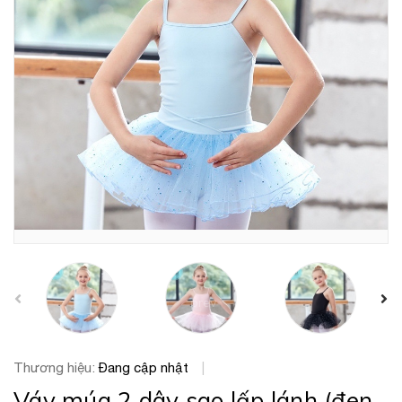
prev
Thương hiệu:
Đang cập nhật
|
Váy múa 2 dây sao lấp lánh (đen,