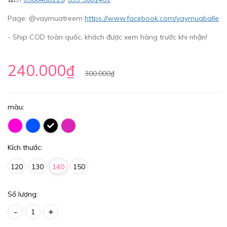
Page: @vaymuatreem
https://www.facebook.com/vaymuaballe
- Ship COD toàn quốc, khách được xem hàng trước khi nhận!
240.000₫
300.000₫
màu:
Kích thước:
120
130
140
150
Số lượng:
-
+