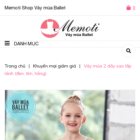
Memoti Shop Váy múa Ballet
(
)
DANH MỤC
Trang chủ
|
Khuyến mại giảm giá
|
Váy múa 2 dây sao lấp
lánh (đen, tím, hồng)