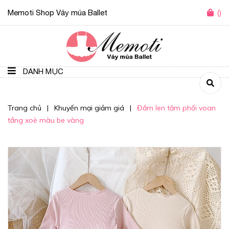
Memoti Shop Váy múa Ballet
(
)
DANH MỤC
Trang chủ
|
Khuyến mại giảm giá
|
Đầm len tăm phối voan
tầng xoè màu be vàng