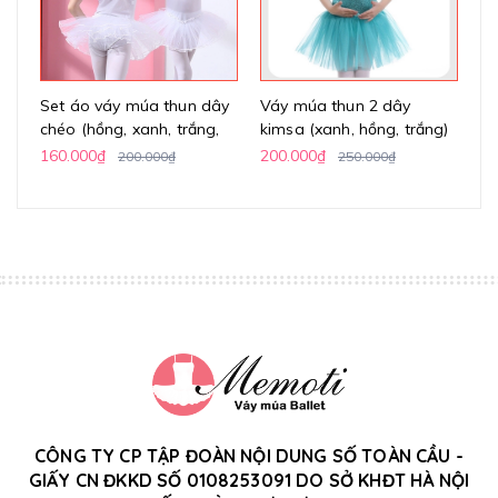
Set áo váy múa thun dây
Váy múa thun 2 dây
Vá
chéo (hồng, xanh, trắng,
kimsa (xanh, hồng, trắng)
h
vàng)
160.000₫
200.000₫
24
200.000₫
250.000₫
CÔNG TY CP TẬP ĐOÀN NỘI DUNG SỐ TOÀN CẦU -
GIẤY CN ĐKKD SỐ 0108253091 DO SỞ KHĐT HÀ NỘI