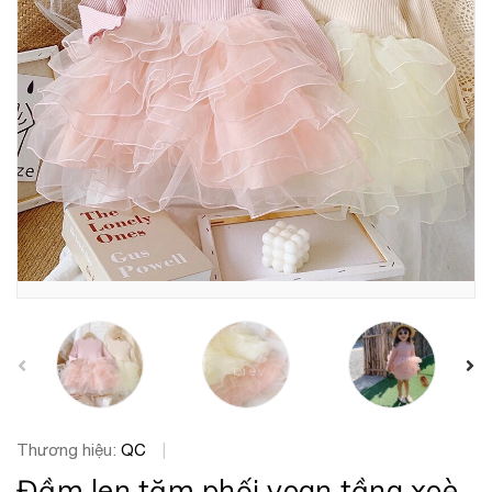
prev
Thương hiệu:
QC
|
Đầm len tăm phối voan tầng xoè