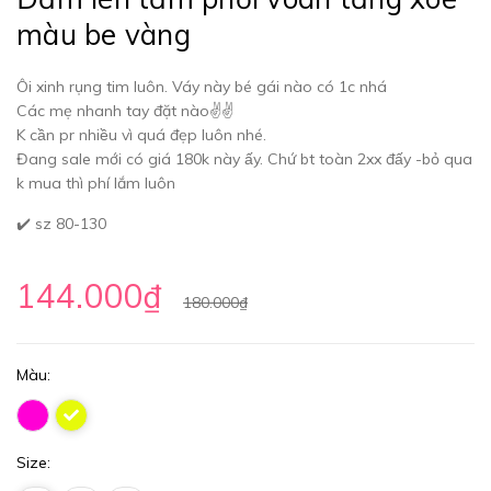
màu be vàng
Ôi xinh rụng tim luôn. Váy này bé gái nào có 1c nhá
Các mẹ nhanh tay đặt nào✌️✌️
K cần pr nhiều vì quá đẹp luôn nhé.
Đang sale mới có giá 180k này ấy. Chứ bt toàn 2xx đấy -bỏ qua
k mua thì phí lắm luôn
✔️ sz 80-130
144.000₫
180.000₫
Màu:
Size: