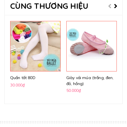
CÙNG THƯƠNG HIỆU
Quần tất 80D
Giày vải múa (trắng, đen,
Gi
đỏ, hồng)
(k
30.000₫
50.000₫
70