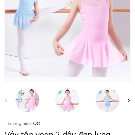
prev
Thương hiệu:
QC
|
Váy tập voan 2 dây đan lưng