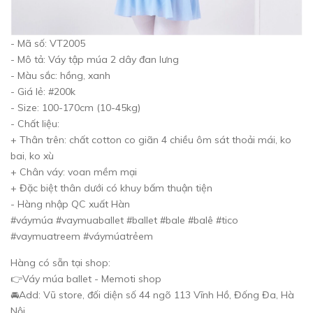
- Mã số: VT2005
- Mô tả: Váy tập múa 2 dây đan lưng
- Màu sắc: hồng, xanh
- Giá lẻ: #200k
- Size: 100-170cm (10-45kg)
- Chất liệu:
+ Thân trên: chất cotton co giãn 4 chiều ôm sát thoải mái, ko
bai, ko xù
+ Chân váy: voan mềm mại
+ Đặc biệt thân dưới có khuy bấm thuận tiện
- Hàng nhập QC xuất Hàn
#váymúa #vaymuaballet #ballet #bale #balê #tico
#vaymuatreem #váymúatrẻem
Hàng có sẵn tại shop:
👉Váy múa ballet - Memoti shop
🚘Add: Vũ store, đối diện số 44 ngõ 113 Vĩnh Hồ, Đống Đa, Hà
Nội