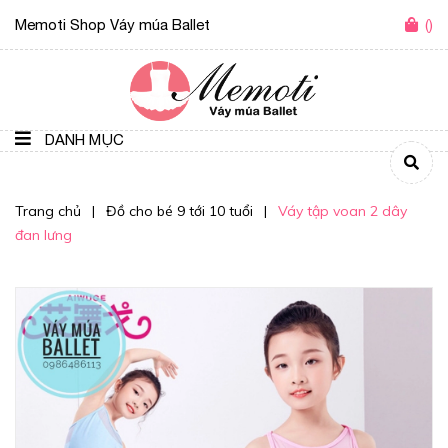
Memoti Shop Váy múa Ballet
(
)
DANH MỤC
Trang chủ
|
Đồ cho bé 9 tới 10 tuổi
|
Váy tập voan 2 dây
đan lưng