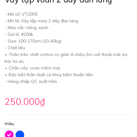
- Mã số: VT2005
- Mô tả: Váy tập múa 2 dây đan lưng
- Màu sắc: hồng, xanh
- Giá lẻ: #200k
- Size: 100-170cm (10-45kg)
- Chất liệu:
+ Thân trên: chất cotton co giãn 4 chiều ôm sát thoải mái, ko
bai, ko xù
+ Chân váy: voan mềm mại
+ Đặc biệt thân dưới có khuy bấm thuận tiện
- Hàng nhập QC xuất Hàn
250.000₫
màu: