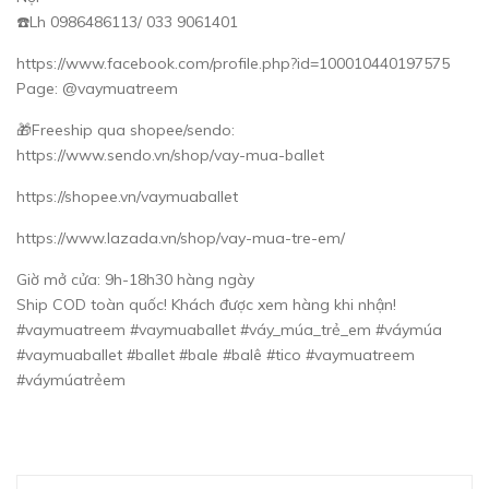
☎️Lh 0986486113/ 033 9061401
https://www.facebook.com/profile.php?id=100010440197575
Page: @vaymuatreem
🎁Freeship qua shopee/sendo:
https://www.sendo.vn/shop/vay-mua-ballet
https://shopee.vn/vaymuaballet
https://www.lazada.vn/shop/vay-mua-tre-em/
Giờ mở cửa: 9h-18h30 hàng ngày
Ship COD toàn quốc! Khách được xem hàng khi nhận!
#vaymuatreem #vaymuaballet #váy_múa_trẻ_em #váymúa
#vaymuaballet #ballet #bale #balê #tico #vaymuatreem
#váymúatrẻem