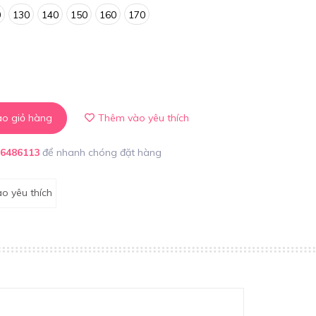
0
130
140
150
160
170
o giỏ hàng
Thêm vào yêu thích
86486113
để nhanh chóng đặt hàng
o yêu thích