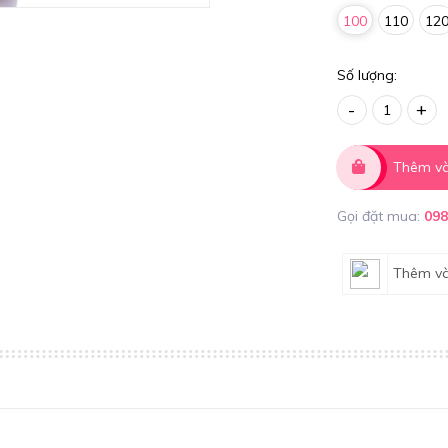
100
110
12
Số lượng:
-
+
Thêm và
Gọi đặt mua:
09
Thêm và