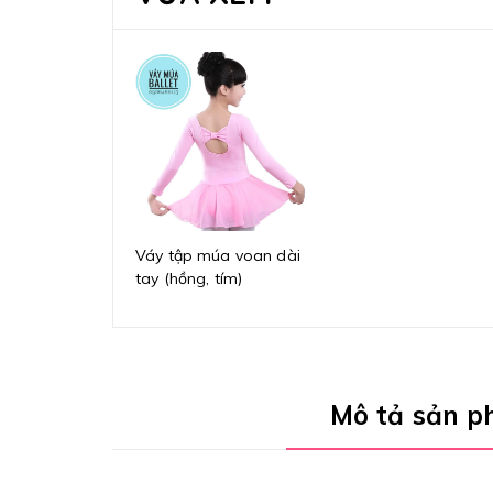
Váy tập múa voan dài
tay (hồng, tím)
Mô tả sản 