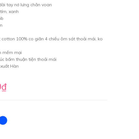
 dài tay nơ lưng chân voan
 tím, xanh
ib
cm
t cotton 100% co giãn 4 chiều ôm sát thoải mái, ko
an mềm mại
úc bấm thuận tiện thoải mái
 xuất Hàn
0₫