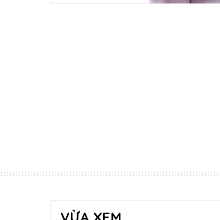
VỪA XEM