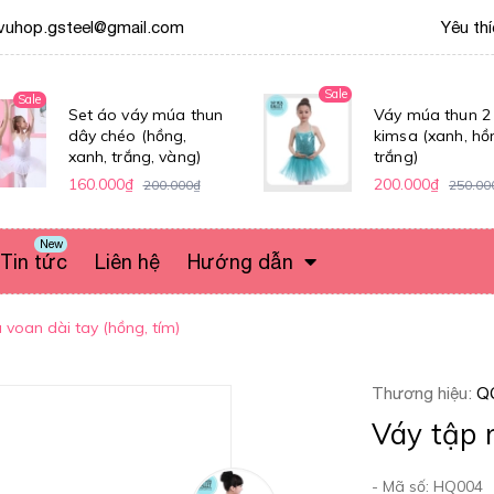
vuhop.gsteel@gmail.com
Yêu th
Sale
Sale
Set áo váy múa thun
Váy múa thun 2
dây chéo (hồng,
kimsa (xanh, hồ
xanh, trắng, vàng)
trắng)
160.000₫
200.000₫
200.000₫
250.00
New
Tin tức
Liên hệ
Hướng dẫn
voan dài tay (hồng, tím)
Thương hiệu:
Q
Váy tập 
- Mã số: HQ004