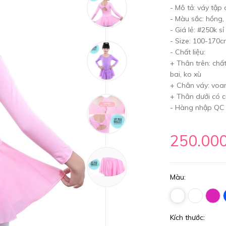
- Mô tả: váy tập
- Màu sắc: hồng,
- Giá lẻ: #250k sỉ 
- Size: 100-170
- Chất liệu:
+ Thân trên: chấ
bai, ko xù
+ Chân váy: vo
+ Thân dưới có c
- Hàng nhập QC
250.00
Màu:
Kích thước: