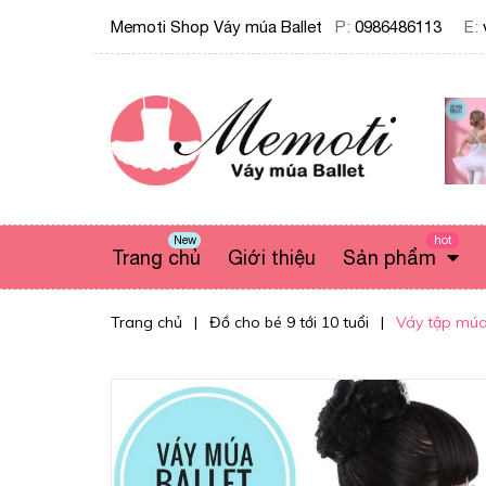
Memoti Shop Váy múa Ballet
P:
0986486113
E:
New
hot
Trang chủ
Giới thiệu
Sản phẩm
Trang chủ
|
Đồ cho bé 9 tới 10 tuổi
|
Váy tập múa 