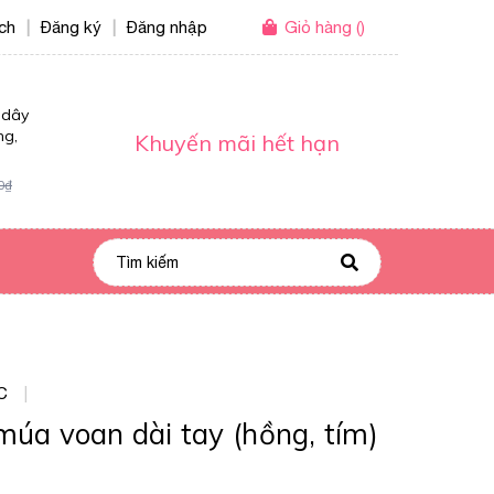
ích
Đăng ký
Đăng nhập
Giỏ hàng
(
)
|
|
 dây
ng,
Khuyến mãi hết hạn
0₫
C
|
múa voan dài tay (hồng, tím)