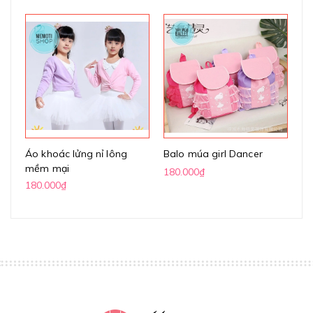
Áo khoác lửng nỉ lông
Balo múa girl Dancer
Vá
mềm mại
ph
180.000₫
180.000₫
17