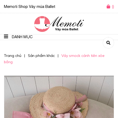
Memoti Shop Váy múa Ballet
(
)
DANH MỤC
Trang chủ
|
Sản phẩm khác
|
Váy smock cánh tiên xòe
bồng