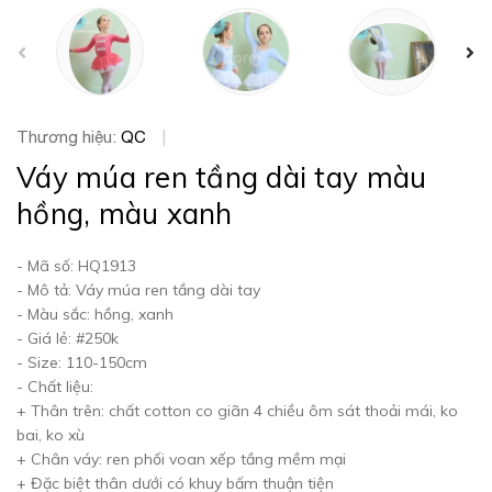
prev
Thương hiệu:
QC
|
Váy múa ren tầng dài tay màu
hồng, màu xanh
- Mã số: HQ1913
- Mô tả: Váy múa ren tầng dài tay
- Màu sắc: hồng, xanh
- Giá lẻ: #250k
- Size: 110-150cm
- Chất liệu:
+ Thân trên: chất cotton co giãn 4 chiều ôm sát thoải mái, ko
bai, ko xù
+ Chân váy: ren phối voan xếp tầng mềm mại
+ Đặc biệt thân dưới có khuy bấm thuận tiện