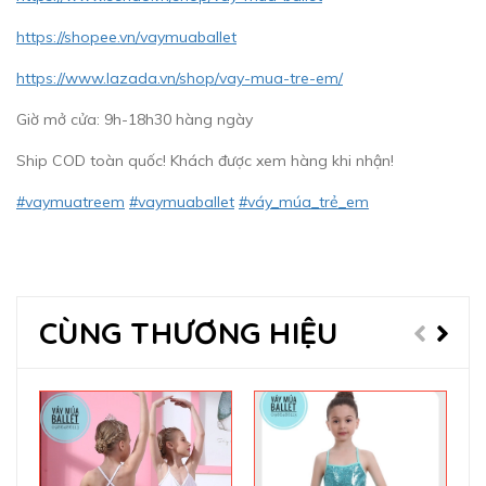
https://shopee.vn/vaymuaballet
https://www.lazada.vn/shop/vay-mua-tre-em/
Giờ mở cửa: 9h-18h30 hàng ngày
Ship COD toàn quốc! Khách được xem hàng khi nhận!
#vaymuatreem
#vaymuaballet
#váy_múa_trẻ_em
CÙNG THƯƠNG HIỆU