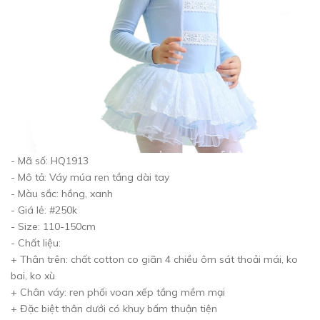
- Mã số: HQ1913
- Mô tả: Váy múa ren tầng dài tay
- Màu sắc: hồng, xanh
- Giá lẻ: #250k
- Size: 110-150cm
- Chất liệu:
+ Thân trên: chất cotton co giãn 4 chiều ôm sát thoải mái, ko
bai, ko xù
+ Chân váy: ren phối voan xếp tầng mềm mại
+ Đặc biệt thân dưới có khuy bấm thuận tiện