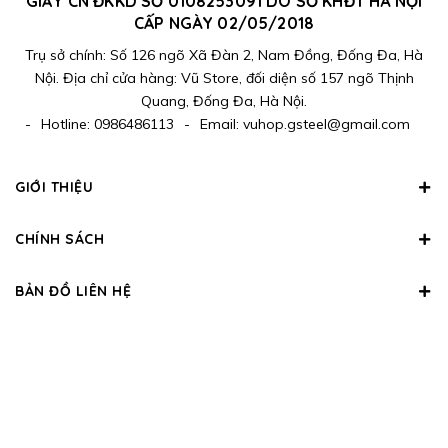
GIẤY CN ĐKKD SỐ 0108253091 DO SỞ KHĐT HÀ NỘI
CẤP NGÀY 02/05/2018
Trụ sở chính: Số 126 ngõ Xã Đàn 2, Nam Đồng, Đống Đa, Hà
Nội. Địa chỉ cửa hàng: Vũ Store, đối diện số 157 ngõ Thịnh
Quang, Đống Đa, Hà Nội.
-
Hotline:
0986486113
-
Email:
vuhop.gsteel@gmail.com
GIỚI THIỆU
CHÍNH SÁCH
BẢN ĐỒ LIÊN HỆ