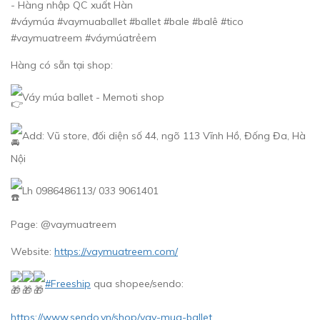
- Hàng nhập QC xuất Hàn
#váymúa #vaymuaballet #ballet #bale #balê #tico
#vaymuatreem #váymúatrẻem
Hàng có sẵn tại shop:
Váy múa ballet - Memoti shop
Add: Vũ store, đối diện số 44, ngõ 113 Vĩnh Hồ, Đống Đa, Hà
Nội
Lh 0986486113/ 033 9061401
Page: @vaymuatreem
Website:
https://vaymuatreem.com/
#Freeship
qua shopee/sendo:
https://www.sendo.vn/shop/vay-mua-ballet