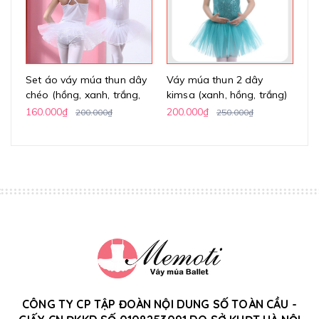
Set áo váy múa thun dây
Váy múa thun 2 dây
Vá
chéo (hồng, xanh, trắng,
kimsa (xanh, hồng, trắng)
h
vàng)
160.000₫
200.000₫
24
200.000₫
250.000₫
CÔNG TY CP TẬP ĐOÀN NỘI DUNG SỐ TOÀN CẦU -