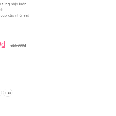
 từng nhịp luôn
nh
m cao cấp nhá nhá
0₫
215.000₫
0
130