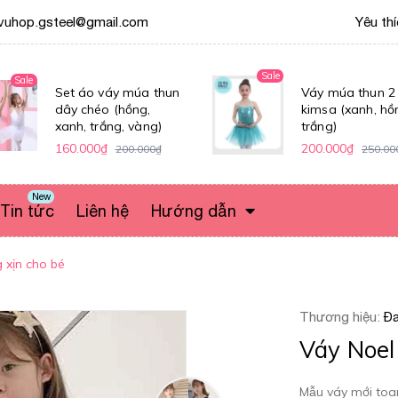
vuhop.gsteel@gmail.com
Yêu th
Sale
Sale
Set áo váy múa thun
Váy múa thun 2
dây chéo (hồng,
kimsa (xanh, hồ
xanh, trắng, vàng)
trắng)
160.000₫
200.000₫
200.000₫
250.00
New
Tin tức
Liên hệ
Hướng dẫn
 xịn cho bé
Thương hiệu:
Đa
Váy Noel
Mẫu váy mới toa