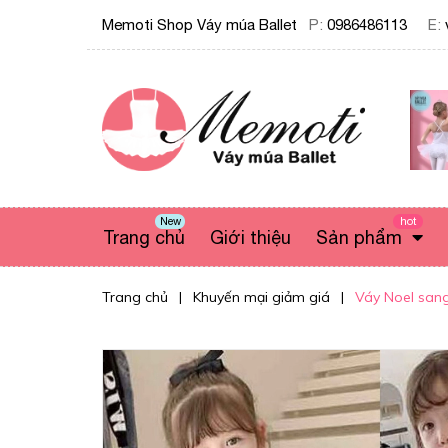
Memoti Shop Váy múa Ballet
P:
0986486113
E:
New
hot
Trang chủ
Giới thiệu
Sản phẩm
Trang chủ
|
Khuyến mại giảm giá
|
Váy Noel sang