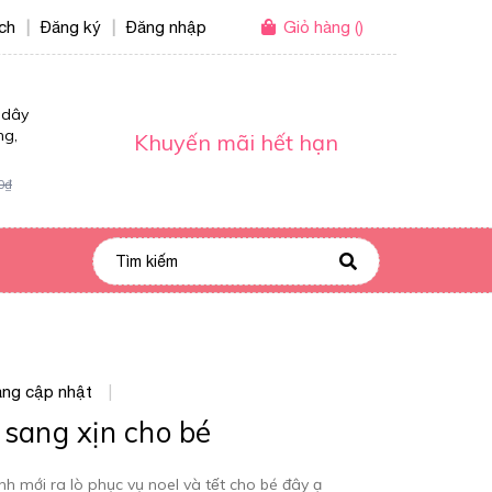
ích
Đăng ký
Đăng nhập
Giỏ hàng
(
)
|
|
 dây
ng,
Khuyến mãi hết hạn
0₫
ng cập nhật
|
 sang xịn cho bé
nh mới ra lò phục vụ noel và tết cho bé đây ạ