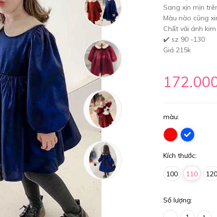
Sang xịn mịn trên
Màu nào cũng xi
Chất vải ánh ki
✔️ sz 90 -130
Giá 215k
172.00
màu:
Kích thước:
100
110
12
Số lượng:
-
+