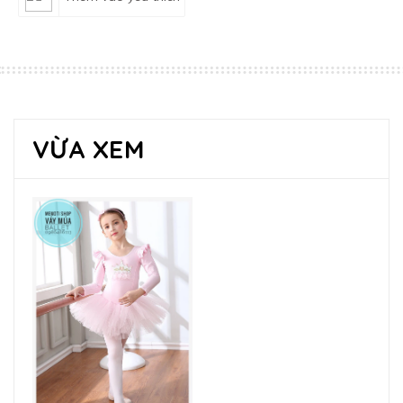
VỪA XEM