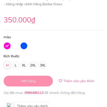
- Hàng nhập chính hãng Barbie Dress
350.000₫
màu:
Kích thước:
M
L
XL
2XL
3XL
Hết hàng
Thêm vào yêu thích
Gọi đặt mua:
0986486113
để nhanh chóng đặt hàng
Thêm vào yêu thích