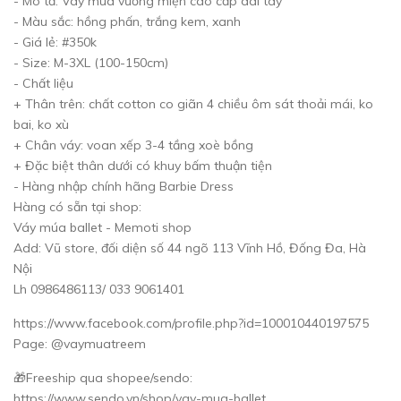
- Mô tả: Váy múa vương miện cao cấp dài tay
- Màu sắc: hồng phấn, trắng kem, xanh
- Giá lẻ: #350k
- Size: M-3XL (100-150cm)
- Chất liệu
+ Thân trên: chất cotton co giãn 4 chiều ôm sát thoải mái, ko
bai, ko xù
+ Chân váy: voan xếp 3-4 tầng xoè bồng
+ Đặc biệt thân dưới có khuy bấm thuận tiện
- Hàng nhập chính hãng Barbie Dress
Hàng có sẵn tại shop:
Váy múa ballet - Memoti shop
Add: Vũ store, đối diện số 44 ngõ 113 Vĩnh Hồ, Đống Đa, Hà
Nội
Lh 0986486113/ 033 9061401
https://www.facebook.com/profile.php?id=100010440197575
Page: @vaymuatreem
🎁Freeship qua shopee/sendo:
https://www.sendo.vn/shop/vay-mua-ballet