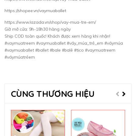
https://shopee.vn/vaymuaballet
https://www.lazada.vn/shop/vay-mua-tre-em/
Giờ mở cửa: 9h-18h30 hàng ngày
Ship COD toàn quốc! Khách được xem hàng khi nhận!
#vaymuatreem #vaymuaballet #váy_múa_trẻ_em #váymúa
#vaymuaballet #ballet #bale #balê #tico #vaymuatreem
#váymúatrẻem
CÙNG THƯƠNG HIỆU