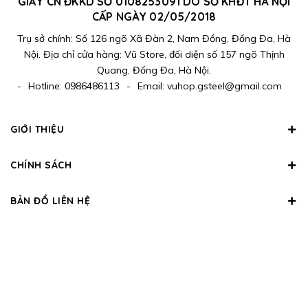
GIẤY CN ĐKKD SỐ 0108253091 DO SỞ KHĐT HÀ NỘI
CẤP NGÀY 02/05/2018
Trụ sở chính: Số 126 ngõ Xã Đàn 2, Nam Đồng, Đống Đa, Hà
Nội. Địa chỉ cửa hàng: Vũ Store, đối diện số 157 ngõ Thịnh
Quang, Đống Đa, Hà Nội.
-
Hotline:
0986486113
-
Email:
vuhop.gsteel@gmail.com
GIỚI THIỆU
CHÍNH SÁCH
BẢN ĐỒ LIÊN HỆ