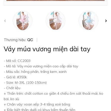
prev
Thương hiệu:
QC
|
Váy múa vương miện dài tay
- Mã số: CC2003
- Mô tả: Váy múa vương miện cao cấp dài tay
- Màu sắc: hồng phấn, trắng kem, xanh
- Giá lẻ: #350k
- Size: M-3XL (100-150cm)
- Chất liệu
+ Thân trên: chất cotton co giãn 4 chiều ôm sát thoải mái, ko
bai, ko xù
+ Chân váy: voan xếp 3-4 tầng xoè bồng
+ Đặc biệt thân dưới có khuy bấm thuận tiện