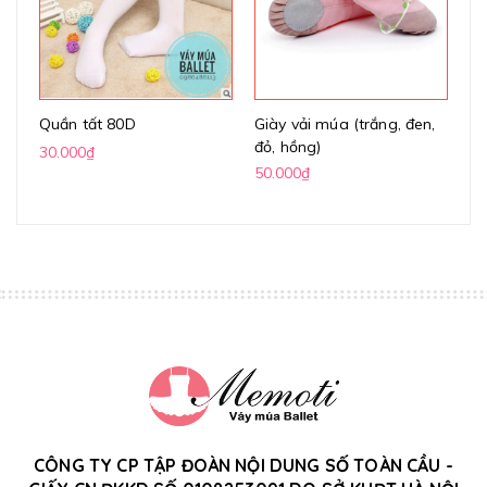
Quần tất 80D
Giày vải múa (trắng, đen,
Gi
đỏ, hồng)
(k
30.000₫
50.000₫
70
CÔNG TY CP TẬP ĐOÀN NỘI DUNG SỐ TOÀN CẦU -