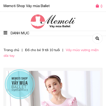
Memoti Shop Váy múa Ballet
(
)
DANH MỤC
Trang chủ
|
Đồ cho bé 9 tới 10 tuổi
|
Váy múa vương miện
dài tay