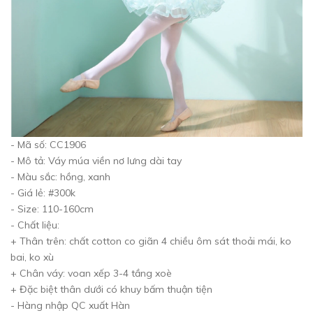
- Mã số: CC1906
- Mô tả: Váy múa viền nơ lưng dài tay
- Màu sắc: hồng, xanh
- Giá lẻ: #300k
- Size: 110-160cm
- Chất liệu:
+ Thân trên: chất cotton co giãn 4 chiều ôm sát thoải mái, ko
bai, ko xù
+ Chân váy: voan xếp 3-4 tầng xoè
+ Đặc biệt thân dưới có khuy bấm thuận tiện
- Hàng nhập QC xuất Hàn