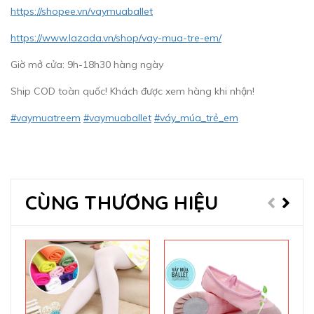
https://shopee.vn/vaymuaballet
https://www.lazada.vn/shop/vay-mua-tre-em/
Giờ mở cửa: 9h-18h30 hàng ngày
Ship COD toàn quốc! Khách được xem hàng khi nhận!
#vaymuatreem
#vaymuaballet
#váy_múa_trẻ_em
CÙNG THƯƠNG HIỆU