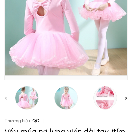
prev
Thương hiệu:
QC
|
Váy múa nơ lưng viền dài tay (tím,