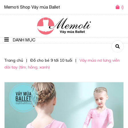
Memoti Shop Váy múa Ballet
(
)
DANH MỤC
Trang chủ
|
Đồ cho bé 9 tới 10 tuổi
|
Váy múa nơ lưng viền
dài tay (tím, hồng, xanh)