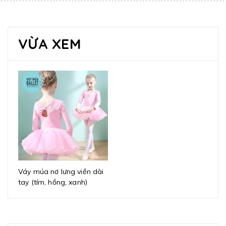
VỪA XEM
Váy múa nơ lưng viền dài
tay (tím, hồng, xanh)