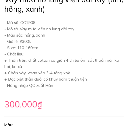
hồng, xanh)
- Mã số: CC1906
- Mô tả: Váy múa viền nơ lưng dài tay
- Màu sắc: hồng, xanh
- Giá lẻ: #300k
- Size: 110-160cm
- Chất liệu:
+ Thân trên: chất cotton co giãn 4 chiều ôm sát thoải mái, ko
bai, ko xù
+ Chân váy: voan xếp 3-4 tầng xoè
+ Đặc biệt thân dưới có khuy bấm thuận tiện
- Hàng nhập QC xuất Hàn
300.000₫
Màu: