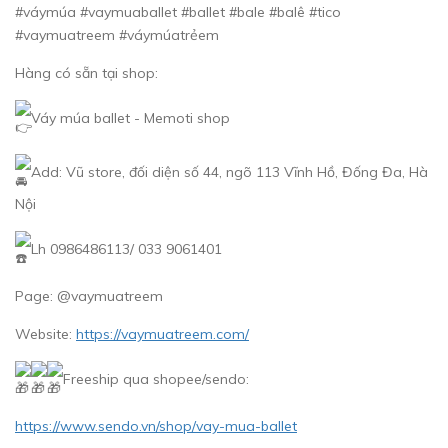
#váymúa #vaymuaballet #ballet #bale #balê #tico
#vaymuatreem #váymúatrẻem
Hàng có sẵn tại shop:
Váy múa ballet - Memoti shop
Add: Vũ store, đối diện số 44, ngõ 113 Vĩnh Hồ, Đống Đa, Hà
Nội
Lh 0986486113/ 033 9061401
Page: @vaymuatreem
Website:
https://vaymuatreem.com/
Freeship qua shopee/sendo:
https://www.sendo.vn/shop/vay-mua-ballet