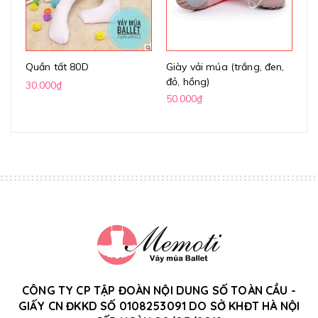
Quần tất 80D
Giày vải múa (trắng, đen,
Gi
đỏ, hồng)
(k
30.000₫
50.000₫
70
CÔNG TY CP TẬP ĐOÀN NỘI DUNG SỐ TOÀN CẦU -
GIẤY CN ĐKKD SỐ 0108253091 DO SỞ KHĐT HÀ NỘI