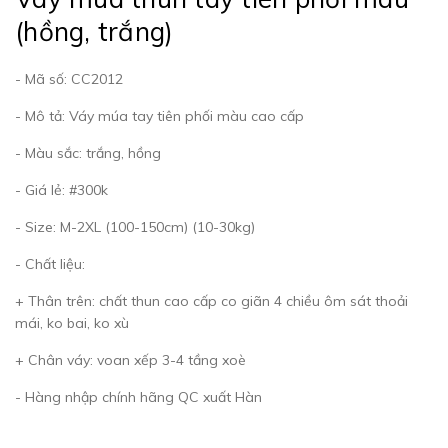
(hồng, trắng)
- Mã số: CC2012
- Mô tả: Váy múa tay tiên phối màu cao cấp
- Màu sắc: trắng, hồng
- Giá lẻ: #300k
- Size: M-2XL (100-150cm) (10-30kg)
- Chất liệu:
+ Thân trên: chất thun cao cấp co giãn 4 chiều ôm sát thoải
mái, ko bai, ko xù
+ Chân váy: voan xếp 3-4 tầng xoè
- Hàng nhập chính hãng QC xuất Hàn