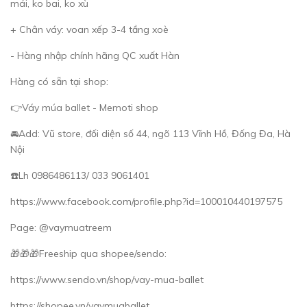
mái, ko bai, ko xù
+ Chân váy: voan xếp 3-4 tầng xoè
- Hàng nhập chính hãng QC xuất Hàn
Hàng có sẵn tại shop:
👉Váy múa ballet - Memoti shop
🚘Add: Vũ store, đối diện số 44, ngõ 113 Vĩnh Hồ, Đống Đa, Hà
Nội
☎️Lh 0986486113/ 033 9061401
https://www.facebook.com/profile.php?id=100010440197575
Page: @vaymuatreem
🎁🎁🎁Freeship qua shopee/sendo:
https://www.sendo.vn/shop/vay-mua-ballet
https://shopee.vn/vaymuaballet