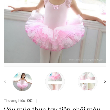
prev
Thương hiệu:
QC
|
Váy múa thun tay tiên phối màu