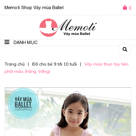
Memoti Shop Váy múa Ballet
(
)
DANH MỤC
Trang chủ
|
Đồ cho bé 9 tới 10 tuổi
|
Váy múa thun tay tiên
phối màu (hồng, trắng)