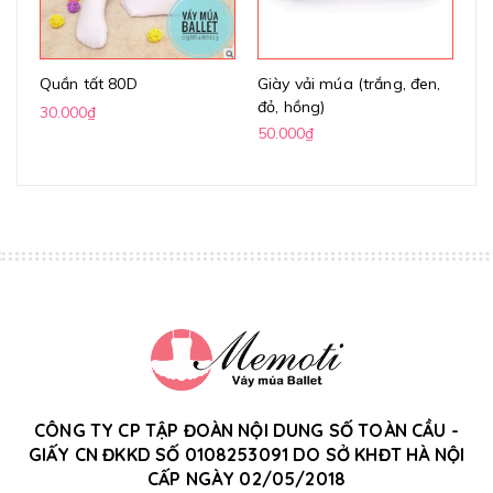
Quần tất 80D
Giày vải múa (trắng, đen,
Gi
đỏ, hồng)
(k
30.000₫
50.000₫
70
CÔNG TY CP TẬP ĐOÀN NỘI DUNG SỐ TOÀN CẦU -
GIẤY CN ĐKKD SỐ 0108253091 DO SỞ KHĐT HÀ NỘI
CẤP NGÀY 02/05/2018