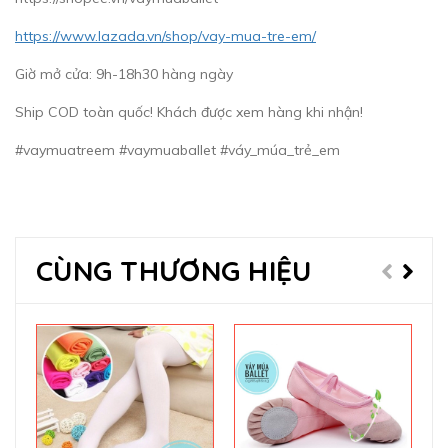
https://www.lazada.vn/shop/vay-mua-tre-em/
Giờ mở cửa: 9h-18h30 hàng ngày
Ship COD toàn quốc! Khách được xem hàng khi nhận!
#vaymuatreem #vaymuaballet #váy_múa_trẻ_em
CÙNG THƯƠNG HIỆU