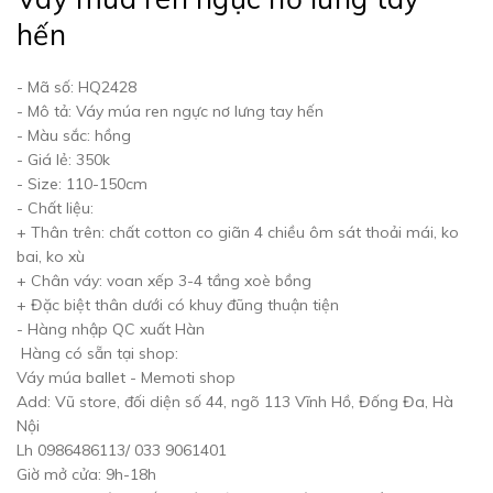
hến
- Mã số: HQ2428
- Mô tả: Váy múa ren ngực nơ lưng tay hến
- Màu sắc: hồng
- Giá lẻ: 350k
- Size: 110-150cm
- Chất liệu:
+ Thân trên: chất cotton co giãn 4 chiều ôm sát thoải mái, ko
bai, ko xù
+ Chân váy: voan xếp 3-4 tầng xoè bồng
+ Đặc biệt thân dưới có khuy đũng thuận tiện
- Hàng nhập QC xuất Hàn
Hàng có sẵn tại shop:
Váy múa ballet - Memoti shop
Add: Vũ store, đối diện số 44, ngõ 113 Vĩnh Hồ, Đống Đa, Hà
Nội
Lh 0986486113/ 033 9061401
Giờ mở cửa: 9h-18h