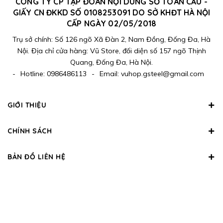
CÔNG TY CP TẬP ĐOÀN NỘI DUNG SỐ TOÀN CẦU -
GIẤY CN ĐKKD SỐ 0108253091 DO SỞ KHĐT HÀ NỘI
CẤP NGÀY 02/05/2018
Trụ sở chính: Số 126 ngõ Xã Đàn 2, Nam Đồng, Đống Đa, Hà
Nội. Địa chỉ cửa hàng: Vũ Store, đối diện số 157 ngõ Thịnh
Quang, Đống Đa, Hà Nội.
-
Hotline:
0986486113
-
Email:
vuhop.gsteel@gmail.com
GIỚI THIỆU
CHÍNH SÁCH
BẢN ĐỒ LIÊN HỆ