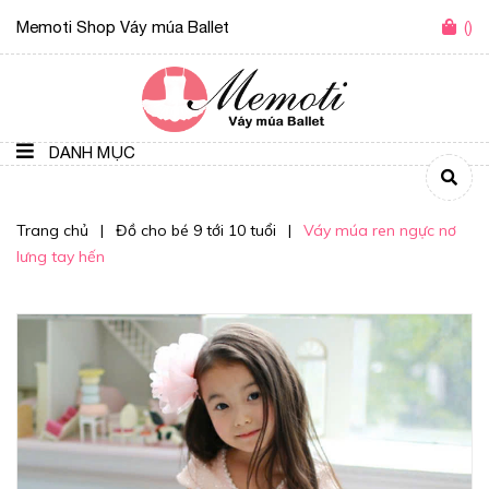
Memoti Shop Váy múa Ballet
(
)
DANH MỤC
Trang chủ
|
Đồ cho bé 9 tới 10 tuổi
|
Váy múa ren ngực nơ
lưng tay hến