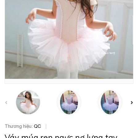
prev
Thương hiệu:
QC
|
Váy múa ren ngực nơ lưng tay