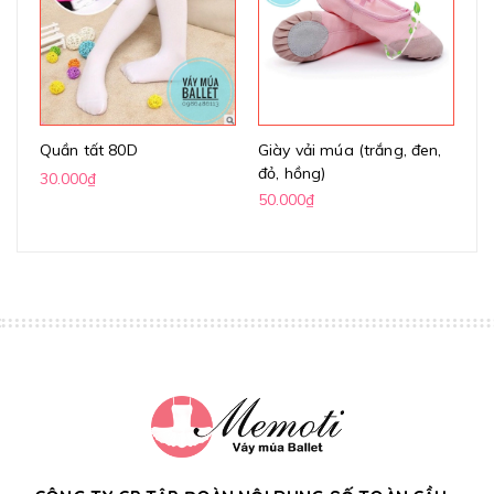
Quần tất 80D
Giày vải múa (trắng, đen,
Gi
đỏ, hồng)
(k
30.000₫
50.000₫
70