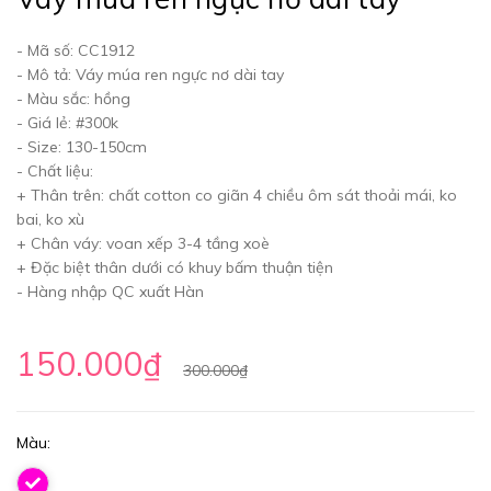
- Mã số: CC1912
- Mô tả: Váy múa ren ngực nơ dài tay
- Màu sắc: hồng
- Giá lẻ: #300k
- Size: 130-150cm
- Chất liệu:
+ Thân trên: chất cotton co giãn 4 chiều ôm sát thoải mái, ko
bai, ko xù
+ Chân váy: voan xếp 3-4 tầng xoè
+ Đặc biệt thân dưới có khuy bấm thuận tiện
- Hàng nhập QC xuất Hàn
150.000₫
300.000₫
Màu: