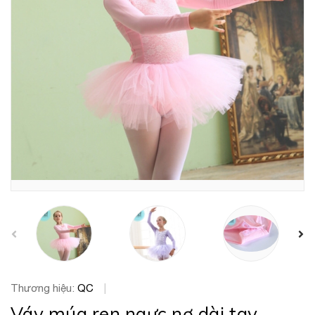
prev
Thương hiệu:
QC
|
Váy múa ren ngực nơ dài tay