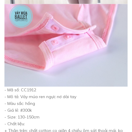
- Mã số: CC1912
- Mô tả: Váy múa ren ngực nơ dài tay
- Màu sắc: hồng
- Giá lẻ: #300k
- Size: 130-150cm
- Chất liệu:
+ Thân trên: chất cotton co giãn 4 chiều ôm sát thoải mái, ko