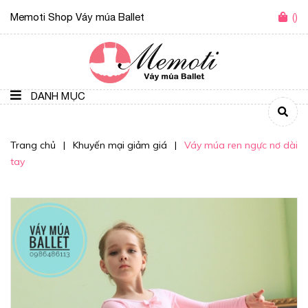
Memoti Shop Váy múa Ballet
(
)
DANH MỤC
Trang chủ
|
Khuyến mại giảm giá
|
Váy múa ren ngực nơ dài
tay