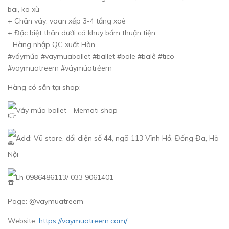
bai, ko xù
+ Chân váy: voan xếp 3-4 tầng xoè
+ Đặc biệt thân dưới có khuy bấm thuận tiện
- Hàng nhập QC xuất Hàn
#váymúa #vaymuaballet #ballet #bale #balê #tico
#vaymuatreem #váymúatrẻem
Hàng có sẵn tại shop:
Váy múa ballet - Memoti shop
Add: Vũ store, đối diện số 44, ngõ 113 Vĩnh Hồ, Đống Đa, Hà
Nội
Lh 0986486113/ 033 9061401
Page: @vaymuatreem
Website:
https://vaymuatreem.com/