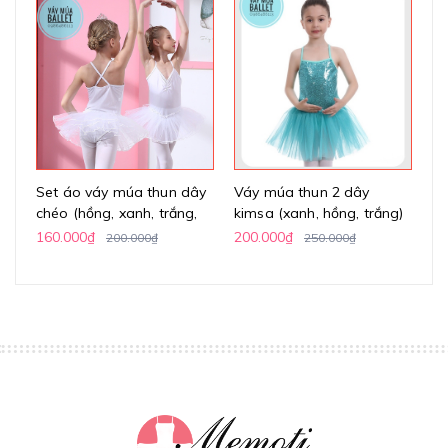
Set áo váy múa thun dây
Váy múa thun 2 dây
Vá
chéo (hồng, xanh, trắng,
kimsa (xanh, hồng, trắng)
h
vàng)
160.000₫
200.000₫
24
200.000₫
250.000₫