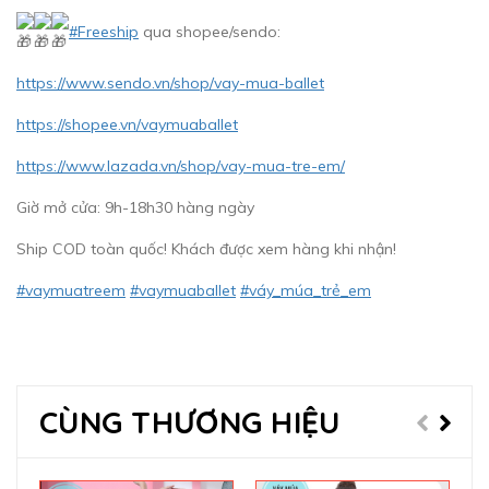
#Freeship
qua shopee/sendo:
https://www.sendo.vn/shop/vay-mua-ballet
https://shopee.vn/vaymuaballet
https://www.lazada.vn/shop/vay-mua-tre-em/
Giờ mở cửa: 9h-18h30 hàng ngày
Ship COD toàn quốc! Khách được xem hàng khi nhận!
#vaymuatreem
#vaymuaballet
#váy_múa_trẻ_em
CÙNG THƯƠNG HIỆU