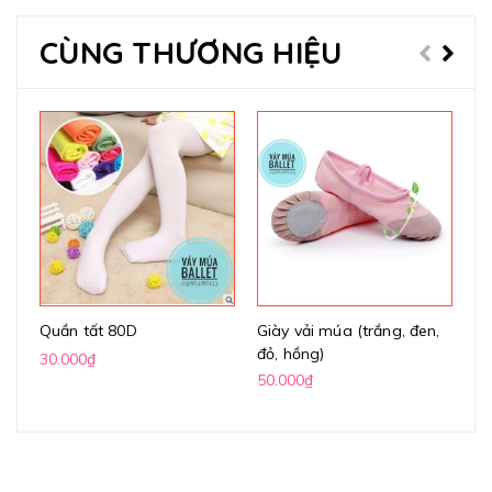
CÙNG THƯƠNG HIỆU
Quần tất 80D
Giày vải múa (trắng, đen,
Gi
đỏ, hồng)
(k
30.000₫
50.000₫
70