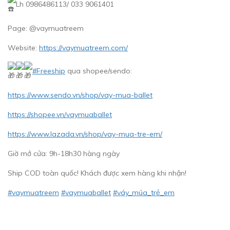
Lh 0986486113/ 033 9061401
Page: @vaymuatreem
Website:
https://vaymuatreem.com/
#Freeship
qua shopee/sendo:
https://www.sendo.vn/shop/vay-mua-ballet
https://shopee.vn/vaymuaballet
https://www.lazada.vn/shop/vay-mua-tre-em/
Giờ mở cửa: 9h-18h30 hàng ngày
Ship COD toàn quốc! Khách được xem hàng khi nhận!
#vaymuatreem
#vaymuaballet
#váy_múa_trẻ_em