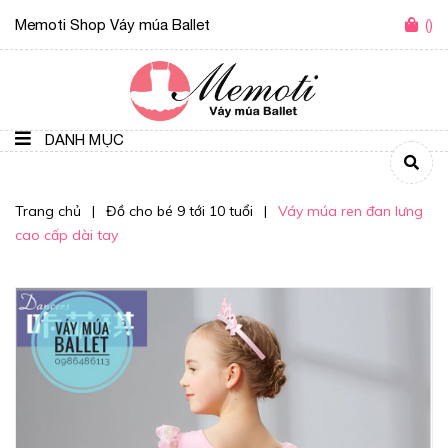
Memoti Shop Váy múa Ballet
(
)
DANH MỤC
Trang chủ
|
Đồ cho bé 9 tới 10 tuổi
|
Váy múa ren đan lưng
cao cấp dài tay