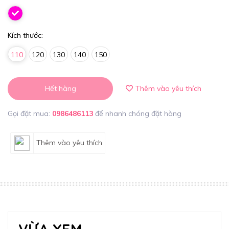
Kích thước:
110
120
130
140
150
Hết hàng
Thêm vào yêu thích
Gọi đặt mua:
0986486113
để nhanh chóng đặt hàng
Thêm vào yêu thích
VỪA XEM