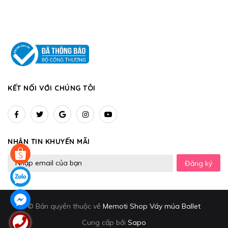
KẾT NỐI VỚI CHÚNG TÔI
NHẬN TIN KHUYẾN MÃI
Đăng ký
© Bản quyền thuộc về
Memoti Shop Váy múa Ballet
Cung cấp bởi
Sapo