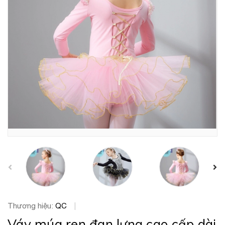
prev
Thương hiệu:
QC
|
Váy múa ren đan lưng cao cấp dài