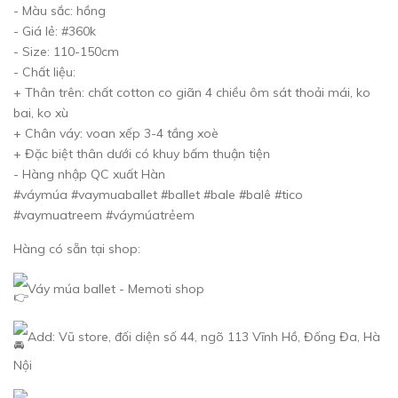
- Màu sắc: hồng
- Giá lẻ: #360k
- Size: 110-150cm
- Chất liệu:
+ Thân trên: chất cotton co giãn 4 chiều ôm sát thoải mái, ko
bai, ko xù
+ Chân váy: voan xếp 3-4 tầng xoè
+ Đặc biệt thân dưới có khuy bấm thuận tiện
- Hàng nhập QC xuất Hàn
#váymúa #vaymuaballet #ballet #bale #balê #tico
#vaymuatreem #váymúatrẻem
Hàng có sẵn tại shop:
Váy múa ballet - Memoti shop
Add: Vũ store, đối diện số 44, ngõ 113 Vĩnh Hồ, Đống Đa, Hà
Nội