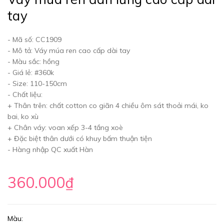
tay
- Mã số: CC1909
- Mô tả: Váy múa ren cao cấp dài tay
- Màu sắc: hồng
- Giá lẻ: #360k
- Size: 110-150cm
- Chất liệu:
+ Thân trên: chất cotton co giãn 4 chiều ôm sát thoải mái, ko
bai, ko xù
+ Chân váy: voan xếp 3-4 tầng xoè
+ Đặc biệt thân dưới có khuy bấm thuận tiện
- Hàng nhập QC xuất Hàn
360.000₫
Màu: