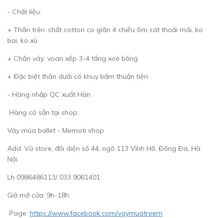
- Chất liệu:
+ Thân trên: chất cotton co giãn 4 chiều ôm sát thoải mái, ko
bai, ko xù
+ Chân váy: voan xếp 3-4 tầng xoè bồng
+ Đặc biệt thân dưới có khuy bấm thuận tiện
- Hàng nhập QC xuất Hàn
Hàng có sẵn tại shop:
Váy múa ballet - Memoti shop
Add: Vũ store, đối diện số 44, ngõ 113 Vĩnh Hồ, Đống Đa, Hà
Nội
Lh 0986486113/ 033 9061401
Giờ mở cửa: 9h-18h
Page:
https://www.facebook.com/vaymuatreem