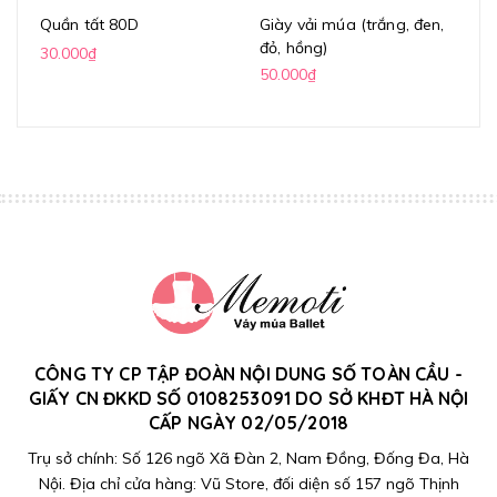
Quần tất 80D
Giày vải múa (trắng, đen,
Gi
đỏ, hồng)
(k
30.000₫
50.000₫
70
CÔNG TY CP TẬP ĐOÀN NỘI DUNG SỐ TOÀN CẦU -
GIẤY CN ĐKKD SỐ 0108253091 DO SỞ KHĐT HÀ NỘI
CẤP NGÀY 02/05/2018
Trụ sở chính: Số 126 ngõ Xã Đàn 2, Nam Đồng, Đống Đa, Hà
Nội. Địa chỉ cửa hàng: Vũ Store, đối diện số 157 ngõ Thịnh