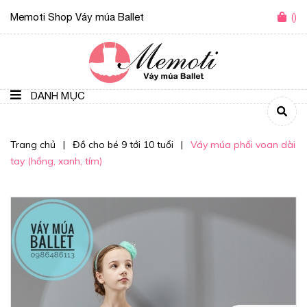
Memoti Shop Váy múa Ballet
(
)
DANH MỤC
Trang chủ
|
Đồ cho bé 9 tới 10 tuổi
|
Váy múa phối voan dài
tay (hồng, xanh, tím)