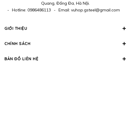
Quang, Đống Đa, Hà Nội.
-
Hotline:
0986486113
-
Email:
vuhop.gsteel@gmail.com
GIỚI THIỆU
CHÍNH SÁCH
BẢN ĐỒ LIÊN HỆ