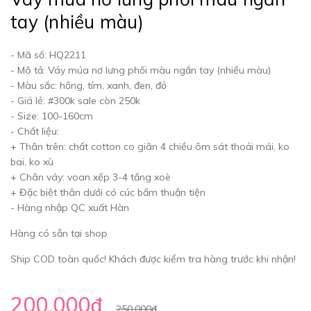
tay (nhiều màu)
- Mã số: HQ2211
- Mô tả: Váy múa nơ lưng phối màu ngắn tay (nhiều màu)
- Màu sắc: hồng, tím, xanh, đen, đỏ
- Giá lẻ: #300k sale còn 250k
- Size: 100-160cm
- Chất liệu:
+ Thân trên: chất cotton co giãn 4 chiều ôm sát thoải mái, ko
bai, ko xù
+ Chân váy: voan xếp 3-4 tầng xoè
+ Đặc biệt thân dưới có cúc bấm thuận tiện
- Hàng nhập QC xuất Hàn
Hàng có sẵn tại shop
Ship COD toàn quốc! Khách được kiểm tra hàng trước khi nhận!
200.000₫
250.000₫