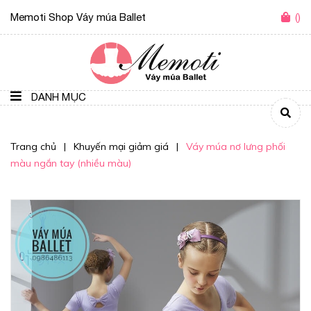
Memoti Shop Váy múa Ballet
(
)
DANH MỤC
Trang chủ
|
Khuyến mại giảm giá
|
Váy múa nơ lưng phối
màu ngắn tay (nhiều màu)