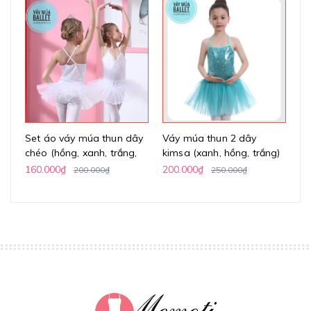
Set áo váy múa thun dây
Váy múa thun 2 dây
Vá
chéo (hồng, xanh, trắng,
kimsa (xanh, hồng, trắng)
h
vàng)
160.000₫
200.000₫
24
200.000₫
250.000₫