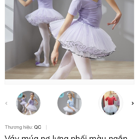
prev
Thương hiệu:
QC
|
Váy múa nơ lưng phối màu ngắn