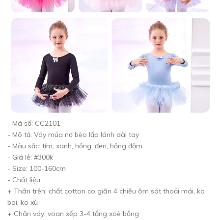
- Mã số: CC2101
- Mô tả: Váy múa nơ bèo lấp lánh dài tay
- Màu sắc: tím, xanh, hồng, đen, hồng đậm
- Giá lẻ: #300k
- Size: 100-160cm
- Chất liệu
+ Thân trên: chất cotton co giãn 4 chiều ôm sát thoải mái, ko
bai, ko xù
+ Chân váy: voan xếp 3-4 tầng xoè bồng