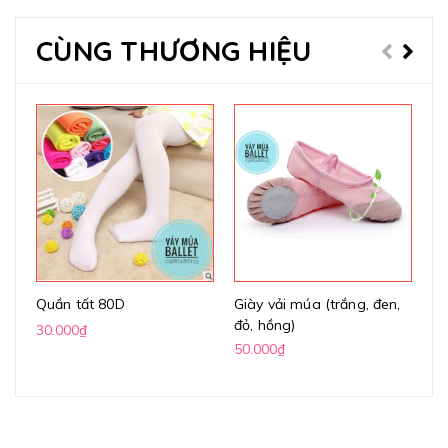
CÙNG THƯƠNG HIỆU
Quần tất 80D
Giày vải múa (trắng, đen,
Gi
đỏ, hồng)
(k
30.000₫
50.000₫
70