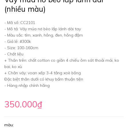
(nhiều màu)
- Mã số: CC2101
- Mô tả: Váy múa nơ bèo lấp lánh dài tay
- Màu sắc: tím, xanh, hồng, đen, hồng đậm
- Giá lẻ: #300k
- Size: 100-160cm
- Chất liệu
+ Thân trên: chất cotton co giãn 4 chiều ôm sát thoải mái, ko
bai, ko xù
+ Chân váy: voan xếp 3-4 tầng xoè bồng
Đặc biệt thân dưới có khuy bấm thuận tiện
- Hàng nhập chính hãng
350.000₫
màu: