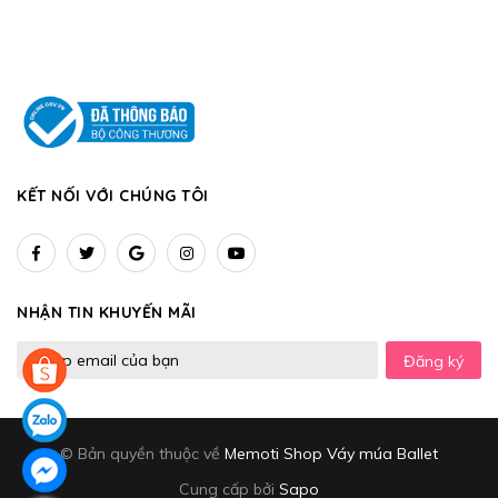
KẾT NỐI VỚI CHÚNG TÔI
NHẬN TIN KHUYẾN MÃI
Đăng ký
© Bản quyền thuộc về
Memoti Shop Váy múa Ballet
Cung cấp bởi
Sapo