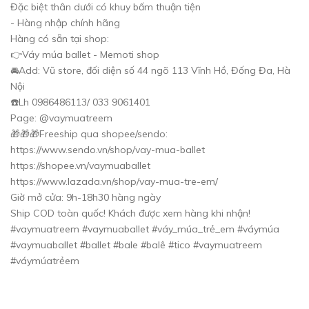
Đặc biệt thân dưới có khuy bấm thuận tiện
- Hàng nhập chính hãng
Hàng có sẵn tại shop:
👉Váy múa ballet - Memoti shop
🚘Add: Vũ store, đối diện số 44 ngõ 113 Vĩnh Hồ, Đống Đa, Hà
Nội
☎️Lh 0986486113/ 033 9061401
Page: @vaymuatreem
🎁🎁🎁Freeship qua shopee/sendo:
https://www.sendo.vn/shop/vay-mua-ballet
https://shopee.vn/vaymuaballet
https://www.lazada.vn/shop/vay-mua-tre-em/
Giờ mở cửa: 9h-18h30 hàng ngày
Ship COD toàn quốc! Khách được xem hàng khi nhận!
#vaymuatreem #vaymuaballet #váy_múa_trẻ_em #váymúa
#vaymuaballet #ballet #bale #balê #tico #vaymuatreem
#váymúatrẻem