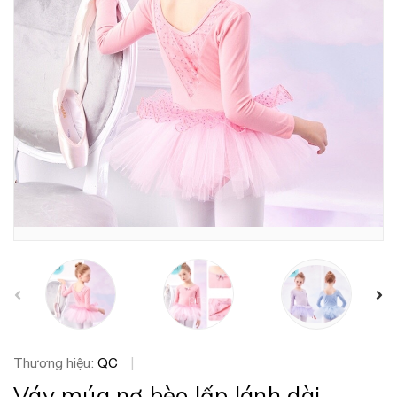
prev
Thương hiệu:
QC
|
Váy múa nơ bèo lấp lánh dài