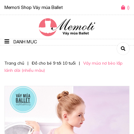
Memoti Shop Váy múa Ballet
(
)
DANH MỤC
Trang chủ
|
Đồ cho bé 9 tới 10 tuổi
|
Váy múa nơ bèo lấp
lánh dài (nhiều màu)