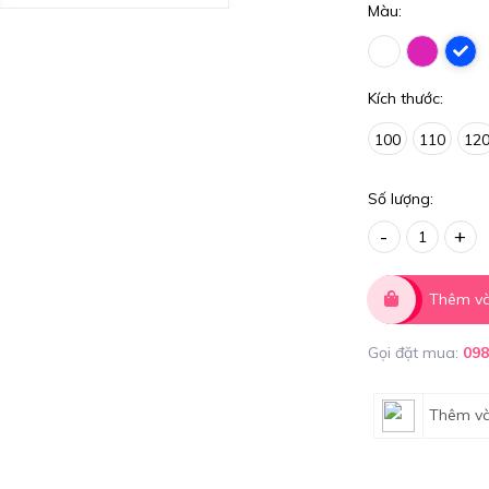
Màu:
Kích thước:
100
110
12
Số lượng:
-
+
Thêm và
Gọi đặt mua:
09
Thêm và