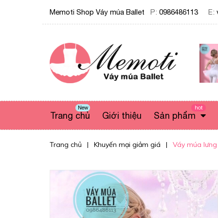
Memoti Shop Váy múa Ballet
P:
0986486113
E:
New
hot
Trang chủ
Giới thiệu
Sản phẩm
Trang chủ
|
Khuyến mại giảm giá
|
Váy múa lưng 