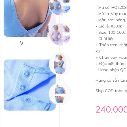
- Mã số: HQ2209
- Mô tả: Váy múa
- Màu sắc: hồng,
- Giá lẻ: #300k
- Size: 100-160
- Chất liệu:
+ Thân trên: chất
xù
+ Chân váy: voa
+ Đặc biệt thân 
- Hàng nhập QC
Hàng có sẵn tại
Ship COD toàn qu
240.00