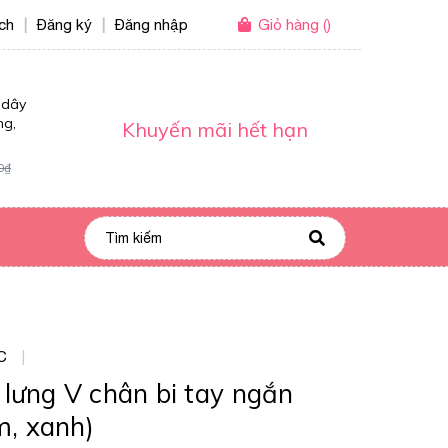
ích
Đăng ký
Đăng nhập
Giỏ hàng
(
)
|
|
 dây
ng,
Khuyến mãi hết hạn
0₫
C
|
lưng V chân bi tay ngắn
m, xanh)