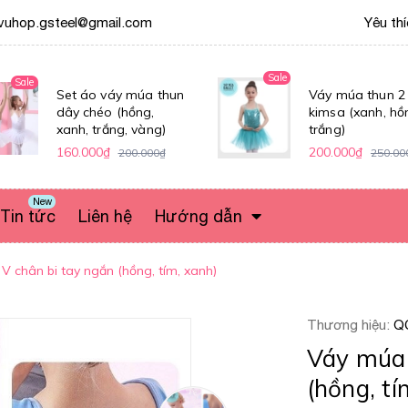
vuhop.gsteel@gmail.com
Yêu th
Sale
Sale
Set áo váy múa thun
Váy múa thun 2
dây chéo (hồng,
kimsa (xanh, hồ
xanh, trắng, vàng)
trắng)
160.000₫
200.000₫
200.000₫
250.00
New
Tin tức
Liên hệ
Hướng dẫn
V chân bi tay ngắn (hồng, tím, xanh)
Thương hiệu:
Q
Váy múa 
(hồng, tí