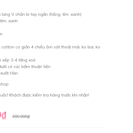
 lưng V chân bi tay ngắn (hồng, tím, xanh)
 tím, xanh
cm
 cotton co giãn 4 chiều ôm sát thoải mái, ko bai, ko
n xếp 3-4 tầng xoè
dưới có cúc bấm thuận tiện
 xuất Hàn
 shop
ốc! Khách được kiểm tra hàng trước khi nhận!
0₫
300.000₫