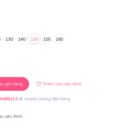
0
130
140
150
105
160
o giỏ hàng
Thêm vào yêu thích
86486113
để nhanh chóng đặt hàng
o yêu thích