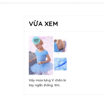
VỪA XEM
Váy múa lưng V chân bi
tay ngắn (hồng, tím,
xanh)