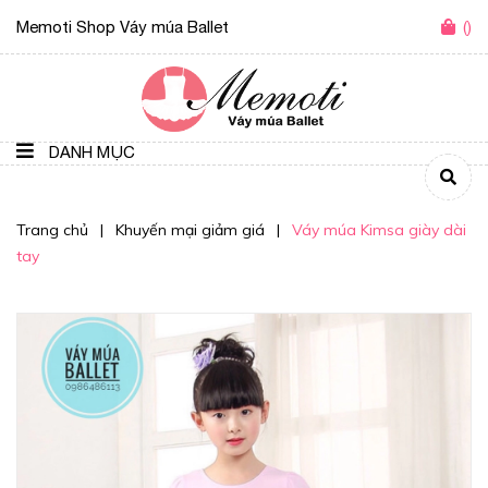
Memoti Shop Váy múa Ballet
(
)
DANH MỤC
Trang chủ
|
Khuyến mại giảm giá
|
Váy múa Kimsa giày dài
tay