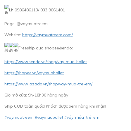
Lh 0986486113/ 033 9061401
Page: @vaymuatreem
Website:
https://vaymuatreem.com/
Freeship qua shopee/sendo:
https://www.sendo.vn/shop/vay-mua-ballet
https://shopee.vn/vaymuaballet
https://www.lazada.vn/shop/vay-mua-tre-em/
Giờ mở cửa: 9h-18h30 hàng ngày
Ship COD toàn quốc! Khách được xem hàng khi nhận!
#vaymuatreem
#vaymuaballet
#váy_múa_trẻ_em