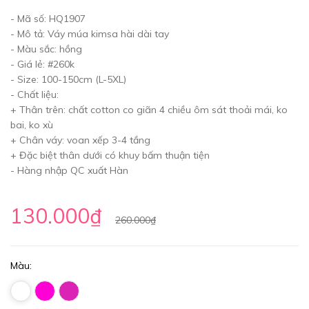
- Mã số: HQ1907
- Mô tả: Váy múa kimsa hài dài tay
- Màu sắc: hồng
- Giá lẻ: #260k
- Size: 100-150cm (L-5XL)
- Chất liệu:
+ Thân trên: chất cotton co giãn 4 chiều ôm sát thoải mái, ko
bai, ko xù
+ Chân váy: voan xếp 3-4 tầng
+ Đặc biệt thân dưới có khuy bấm thuận tiện
- Hàng nhập QC xuất Hàn
130.000₫
260.000₫
Màu: