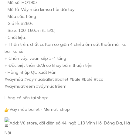
- Mã số: HQ1907
- Mô tả: Váy múa kimsa hài dài tay
- Màu sắc: hồng
- Giá lẻ: #260k
- Size: 100-150cm (L-5XL)
- Chất liệu:
+ Thân trên: chất cotton co giãn 4 chiều ôm sát thoải mái, ko
bai, ko xù
+ Chân váy: voan xếp 3-4 tầng
+ Đặc biệt thân dưới có khuy bấm thuận tiện
- Hàng nhập QC xuất Hàn
#váymúa #vaymuaballet #ballet #bale #balê #tico
#vaymuatreem #váymúatrẻem
Hàng có sẵn tại shop:
Váy múa ballet - Memoti shop
Add: Vũ store, đối diện số 44, ngõ 113 Vĩnh Hồ, Đống Đa, Hà
Nội