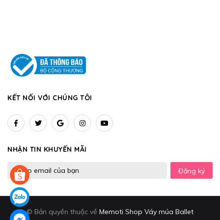
KẾT NỐI VỚI CHÚNG TÔI
NHẬN TIN KHUYẾN MÃI
Đăng ký
© Bản quyền thuộc về
Memoti Shop Váy múa Ballet