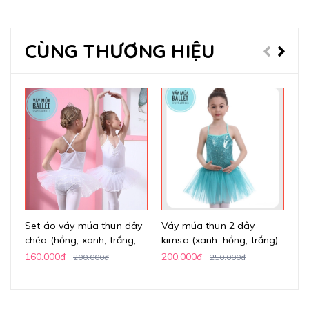
CÙNG THƯƠNG HIỆU
Set áo váy múa thun dây
Váy múa thun 2 dây
Vá
chéo (hồng, xanh, trắng,
kimsa (xanh, hồng, trắng)
h
vàng)
160.000₫
200.000₫
24
200.000₫
250.000₫