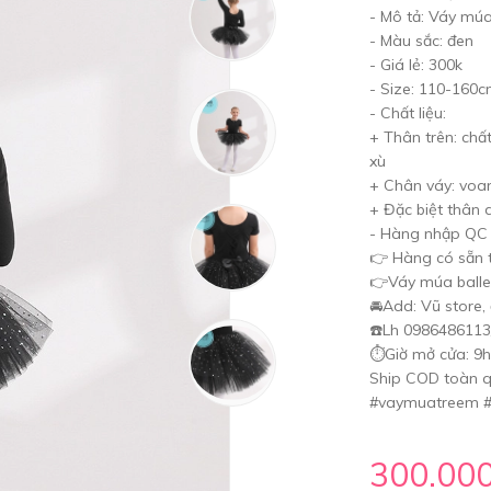
- Mô tả: Váy múa
- Màu sắc: đen
- Giá lẻ: 300k
- Size: 110-160
- Chất liệu:
+ Thân trên: chất
xù
+ Chân váy: voa
+ Đặc biệt thân 
- Hàng nhập QC
👉 Hàng có sẵn t
👉Váy múa balle
🚘Add: Vũ store,
☎️Lh 0986486113
⏱️Giờ mở cửa: 9
Ship COD toàn q
#vaymuatreem #
300.00