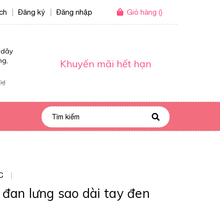
ích
Đăng ký
Đăng nhập
Giỏ hàng
(
)
|
|
 dây
ng,
Khuyến mãi hết hạn
0₫
C
|
đan lưng sao dài tay đen