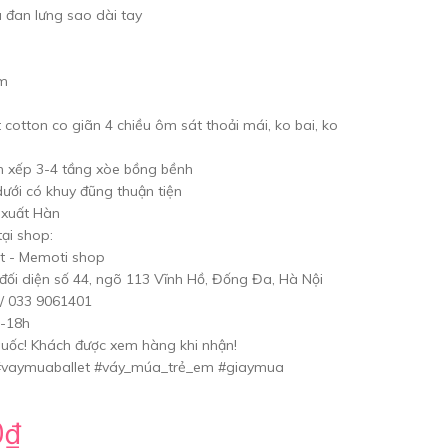
 đan lưng sao dài tay
cm
 cotton co giãn 4 chiều ôm sát thoải mái, ko bai, ko
n xếp 3-4 tầng xòe bồng bềnh
dưới có khuy đũng thuận tiện
 xuất Hàn
ại shop:
t - Memoti shop
 đối diện số 44, ngõ 113 Vĩnh Hồ, Đống Đa, Hà Nội
/ 033 9061401
h-18h
uốc! Khách được xem hàng khi nhận!
vaymuaballet #váy_múa_trẻ_em #giaymua
0₫