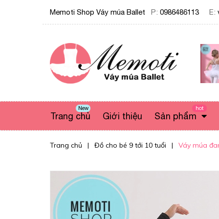
Memoti Shop Váy múa Ballet
P:
0986486113
E:
New
hot
Trang chủ
Giới thiệu
Sản phẩm
Trang chủ
|
Đồ cho bé 9 tới 10 tuổi
|
Váy múa đan