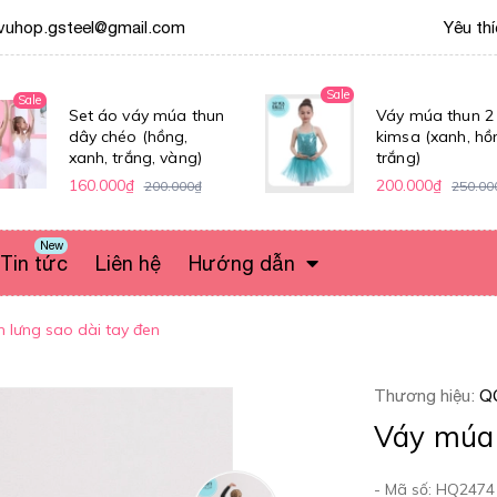
vuhop.gsteel@gmail.com
Yêu th
Sale
Sale
Set áo váy múa thun
Váy múa thun 2
dây chéo (hồng,
kimsa (xanh, hồ
xanh, trắng, vàng)
trắng)
160.000₫
200.000₫
200.000₫
250.00
New
Tin tức
Liên hệ
Hướng dẫn
 lưng sao dài tay đen
Thương hiệu:
Q
Váy múa 
- Mã số: HQ2474