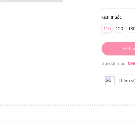
Kích thước:
110
120
13
Hết h
Gọi đặt mua:
09
Thêm và