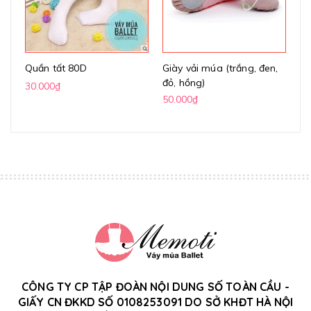
Quần tất 80D
Giày vải múa (trắng, đen,
Gi
đỏ, hồng)
(k
30.000₫
50.000₫
70
CÔNG TY CP TẬP ĐOÀN NỘI DUNG SỐ TOÀN CẦU -
GIẤY CN ĐKKD SỐ 0108253091 DO SỞ KHĐT HÀ NỘI