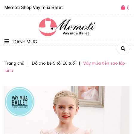
Memoti Shop Váy múa Ballet
(
)
DANH MỤC
Trang chủ
|
Đồ cho bé 9 tới 10 tuổi
|
Váy múa tiên sao lấp
lánh