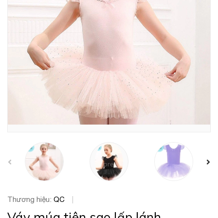
prev
Thương hiệu:
QC
|
Váy múa tiên sao lấp lánh