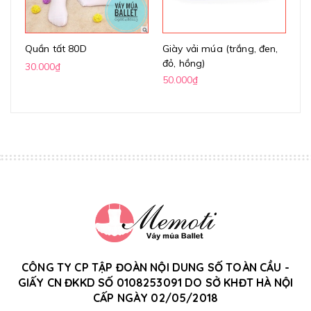
Quần tất 80D
Giày vải múa (trắng, đen,
Gi
đỏ, hồng)
(k
30.000₫
50.000₫
70
CÔNG TY CP TẬP ĐOÀN NỘI DUNG SỐ TOÀN CẦU -
GIẤY CN ĐKKD SỐ 0108253091 DO SỞ KHĐT HÀ NỘI
CẤP NGÀY 02/05/2018