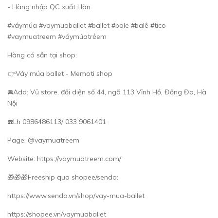
- Hàng nhập QC xuất Hàn
#váymúa #vaymuaballet #ballet #bale #balê #tico
#vaymuatreem #váymúatrẻem
Hàng có sẵn tại shop:
👉Váy múa ballet - Memoti shop
🚘Add: Vũ store, đối diện số 44, ngõ 113 Vĩnh Hồ, Đống Đa, Hà
Nội
☎️Lh 0986486113/ 033 9061401
Page: @vaymuatreem
Website: https://vaymuatreem.com/
🎁🎁🎁Freeship qua shopee/sendo:
https://www.sendo.vn/shop/vay-mua-ballet
https://shopee.vn/vaymuaballet