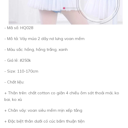
- Mã số: HQ028
- Mô tả: Váy múa 2 dây nơ lưng voan mềm
- Màu sắc: hồng, hồng trắng, xanh
- Giá lẻ: #250k
- Size: 110-170cm
- Chất liệu:
+ Thân trên: chất cotton co giãn 4 chiều ôm sát thoải mái, ko
bai, ko xù
+ Chân váy: voan siêu mềm mịn xếp tầng
+ Đặc biệt thân dưới có cúc bấm thuận tiện