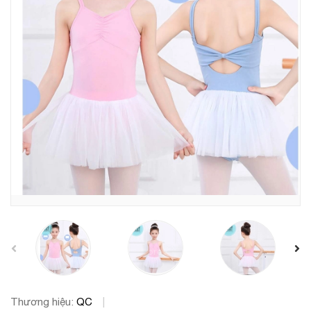
prev
Thương hiệu:
QC
|