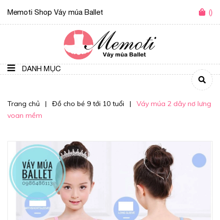
Memoti Shop Váy múa Ballet
(
)
DANH MỤC
Trang chủ
|
Đồ cho bé 9 tới 10 tuổi
|
Váy múa 2 dây nơ lưng
voan mềm