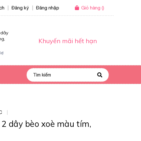
ích
Đăng ký
Đăng nhập
Giỏ hàng
(
)
|
|
 dây
ng,
Khuyến mãi hết hạn
0₫
C
|
2 dây bèo xoè màu tím,