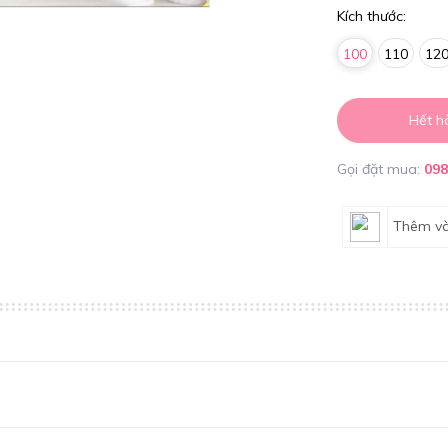
Kích thước:
100
110
12
Hết h
Gọi đặt mua:
09
Thêm và