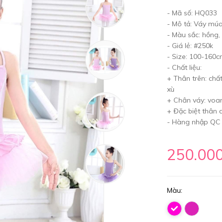
- Mã số: HQ033
- Mô tả: Váy mú
- Màu sắc: hồng,
- Giá lẻ: #250k
- Size: 100-160
- Chất liệu:
+ Thân trên: chất
xù
+ Chân váy: voa
+ Đặc biệt thân 
- Hàng nhập QC
250.00
Màu: