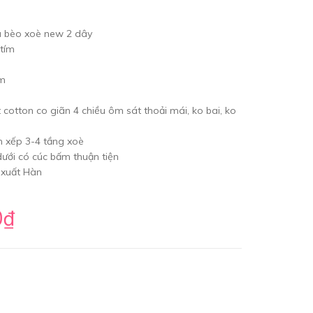
a bèo xoè new 2 dây
 tím
cm
 cotton co giãn 4 chiều ôm sát thoải mái, ko bai, ko
n xếp 3-4 tầng xoè
dưới có cúc bấm thuận tiện
 xuất Hàn
0₫