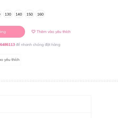
0
130
140
150
160
àng
Thêm vào yêu thích
86486113
để nhanh chóng đặt hàng
o yêu thích