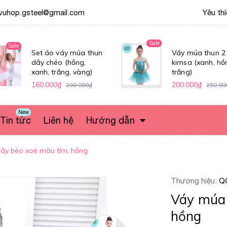
vuhop.gsteel@gmail.com
Yêu th
Sale
Sale
Set áo váy múa thun
Váy múa thun 2
dây chéo (hồng,
kimsa (xanh, hồ
xanh, trắng, vàng)
trắng)
160.000₫
200.000₫
200.000₫
250.00
New
Tin tức
Liên hệ
Hướng dẫn
ây bèo xoè màu tím, hồng
Thương hiệu:
Q
Váy múa 
hồng