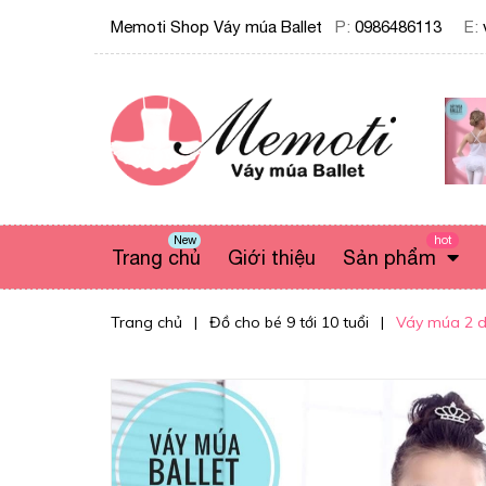
Memoti Shop Váy múa Ballet
P:
0986486113
E:
New
hot
Trang chủ
Giới thiệu
Sản phẩm
Trang chủ
|
Đồ cho bé 9 tới 10 tuổi
|
Váy múa 2 d