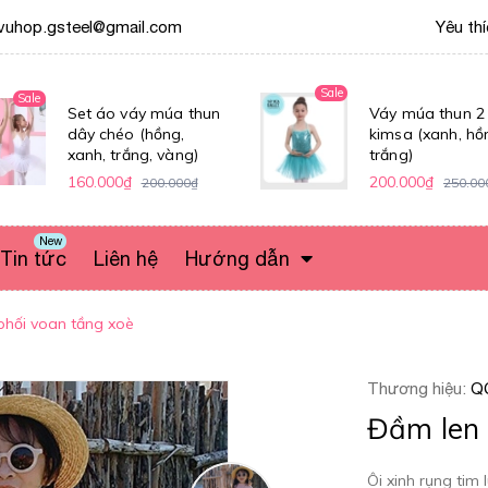
vuhop.gsteel@gmail.com
Yêu th
Sale
Sale
Set áo váy múa thun
Váy múa thun 2
dây chéo (hồng,
kimsa (xanh, hồ
xanh, trắng, vàng)
trắng)
160.000₫
200.000₫
200.000₫
250.00
New
Tin tức
Liên hệ
Hướng dẫn
phối voan tầng xoè
Thương hiệu:
Q
Đầm len 
Ôi xinh rụng tim l