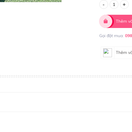
-
+
Thêm và
Gọi đặt mua:
09
Thêm và