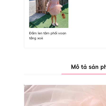
Đầm len tăm phối voan
tầng xoè
Mô tả sản 