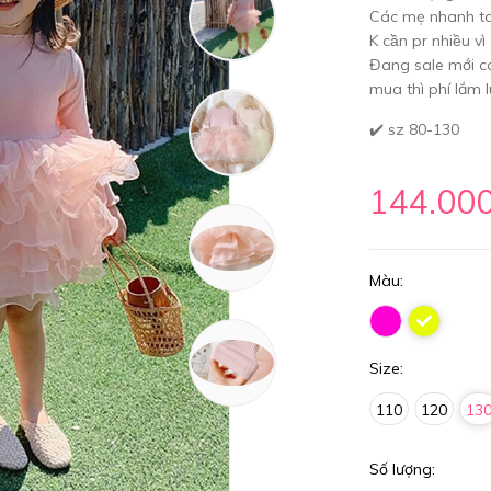
Các mẹ nhanh tay
K cần pr nhiều vi
Đang sale mới có
mua thì phí lắm 
✔️ sz 80-130
144.00
Màu:
Size:
110
120
13
Số lượng: