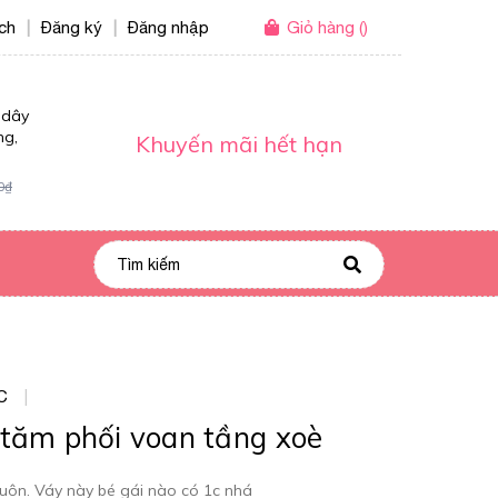
ích
Đăng ký
Đăng nhập
Giỏ hàng
(
)
|
|
 dây
ng,
Khuyến mãi hết hạn
0₫
C
|
tăm phối voan tầng xoè
uôn. Váy này bé gái nào có 1c nhá