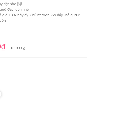
 đặt nào✌️✌️
̀ quá đẹp luôn nhé.
 giá 180k này ấy. Chứ bt toàn 2xx đấy -bỏ qua k
luôn
0₫
180.000₫
0