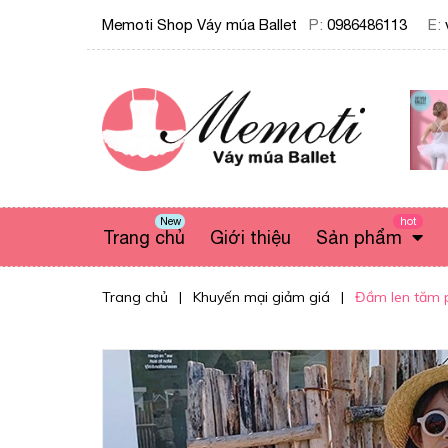
Memoti Shop Váy múa Ballet
P:
0986486113
E:
New
hot
Trang chủ
Giới thiệu
Sản phẩm
Trang chủ
|
Khuyến mại giảm giá
|
Đầm len tăm 