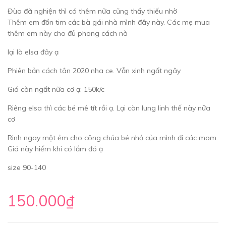
Đùa đã nghiện thì có thêm nữa cũng thấy thiếu nhờ
Thêm em đốn tim các bà gái nhà mình đây này. Các mẹ mua
thêm em này cho đủ phong cách nà
lại là elsa đây ạ
Phiên bản cách tân 2020 nha ce. Vẫn xinh ngất ngây
Giá còn ngất nữa cơ ạ: 150k/c
Riêng elsa thì các bé mê tít rồi ạ. Lại còn lung linh thế này nữa
cơ
Rinh ngay một ẻm cho công chúa bé nhỏ của mình đi các mom.
Giá này hiếm khi có lắm đó ạ
size 90-140
150.000₫