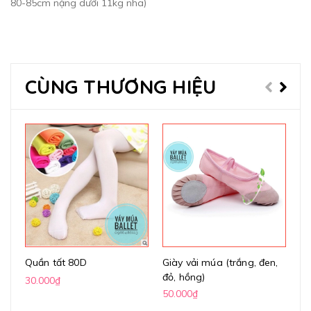
80-85cm nặng dưới 11kg nha)
CÙNG THƯƠNG HIỆU
Quần tất 80D
Giày vải múa (trắng, đen,
Gi
đỏ, hồng)
(k
30.000₫
50.000₫
70