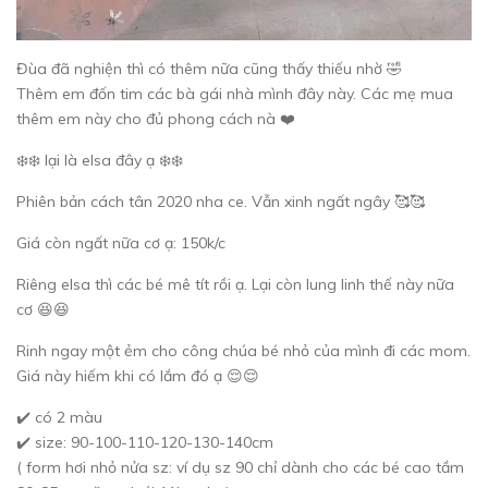
Đùa đã nghiện thì có thêm nữa cũng thấy thiếu nhờ 🤣
Thêm em đốn tim các bà gái nhà mình đây này. Các mẹ mua
thêm em này cho đủ phong cách nà ❤️
❄️❄️ lại là elsa đây ạ ❄️❄️
Phiên bản cách tân 2020 nha ce. Vẫn xinh ngất ngây 🥰🥰
Giá còn ngất nữa cơ ạ: 150k/c
Riêng elsa thì các bé mê tít rồi ạ. Lại còn lung linh thế này nữa
cơ 😆😆
Rinh ngay một ẻm cho công chúa bé nhỏ của mình đi các mom.
Giá này hiếm khi có lắm đó ạ 😌😌
✔️ có 2 màu
✔️ size: 90-100-110-120-130-140cm
( form hơi nhỏ nửa sz: ví dụ sz 90 chỉ dành cho các bé cao tầm