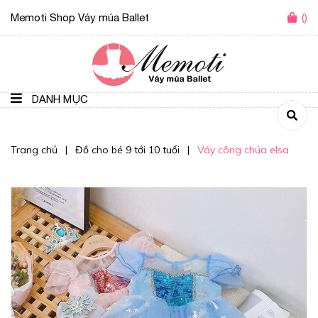
Memoti Shop Váy múa Ballet
(
)
DANH MỤC
Trang chủ
|
Đồ cho bé 9 tới 10 tuổi
|
Váy công chúa elsa