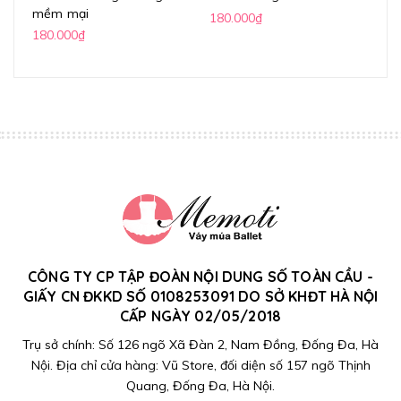
mềm mại
ph
180.000₫
180.000₫
17
CÔNG TY CP TẬP ĐOÀN NỘI DUNG SỐ TOÀN CẦU -
GIẤY CN ĐKKD SỐ 0108253091 DO SỞ KHĐT HÀ NỘI
CẤP NGÀY 02/05/2018
Trụ sở chính: Số 126 ngõ Xã Đàn 2, Nam Đồng, Đống Đa, Hà
Nội. Địa chỉ cửa hàng: Vũ Store, đối diện số 157 ngõ Thịnh
Quang, Đống Đa, Hà Nội.