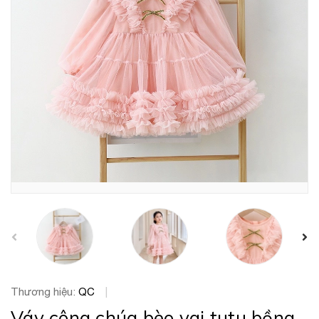
prev
Thương hiệu:
QC
|
Váy công chúa bèo vai tutu bồng