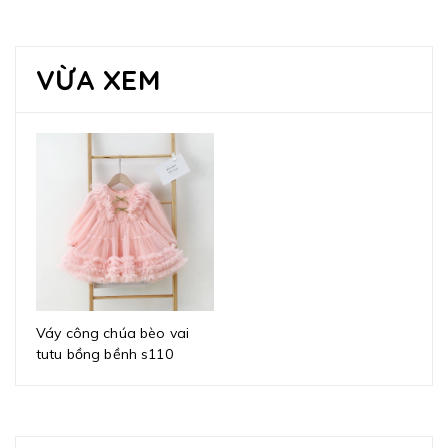
VỪA XEM
Váy công chúa bèo vai
tutu bồng bềnh s110