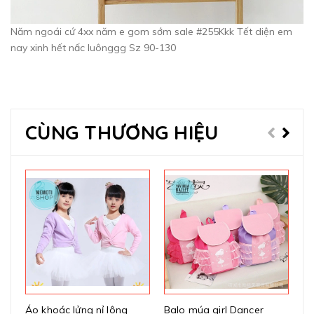
Năm ngoái cứ 4xx năm e gom sớm sale #255Kkk Tết diện em
nay xinh hết nấc luônggg Sz 90-130
CÙNG THƯƠNG HIỆU
Áo khoác lửng nỉ lông
Balo múa girl Dancer
Vá