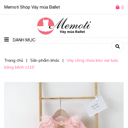
Memoti Shop Váy múa Ballet
(
)
DANH MỤC
Trang chủ
|
Sản phẩm khác
|
Váy công chúa bèo vai tutu
bồng bềnh s110