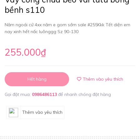
bềnh s110
Năm ngoái cứ 4xx năm e gom sớm sale #255Kkk Tết diện em
nay xinh hết nấc luônggg Sz 90-130
255.000₫
Hết hàng
Thêm vào yêu thích
Gọi đặt mua:
0986486113
để nhanh chóng đặt hàng
Thêm vào yêu thích