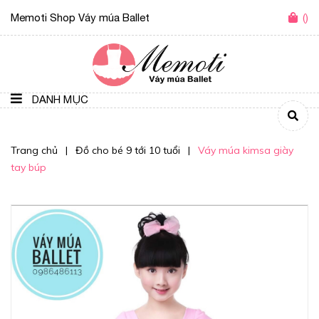
Memoti Shop Váy múa Ballet
(
)
DANH MỤC
Trang chủ
|
Đồ cho bé 9 tới 10 tuổi
|
Váy múa kimsa giày
tay búp