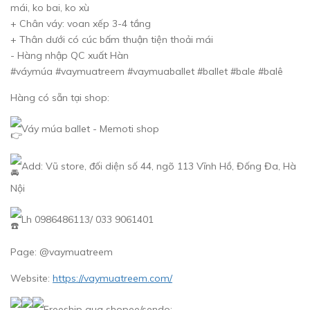
mái, ko bai, ko xù
+ Chân váy: voan xếp 3-4 tầng
+ Thân dưới có cúc bấm thuận tiện thoải mái
- Hàng nhập QC xuất Hàn
#váymúa #vaymuatreem #vaymuaballet #ballet #bale #balê
Hàng có sẵn tại shop:
Váy múa ballet - Memoti shop
Add: Vũ store, đối diện số 44, ngõ 113 Vĩnh Hồ, Đống Đa, Hà
Nội
Lh 0986486113/ 033 9061401
Page: @vaymuatreem
Website:
https://vaymuatreem.com/
Freeship qua shopee/sendo: