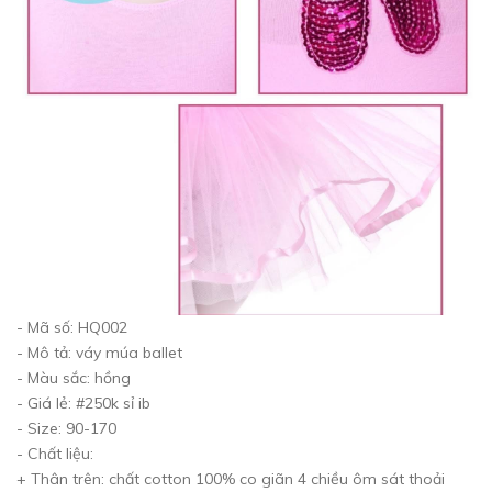
- Mã số: HQ002
- Mô tả: váy múa ballet
- Màu sắc: hồng
- Giá lẻ: #250k sỉ ib
- Size: 90-170
- Chất liệu:
+ Thân trên: chất cotton 100% co giãn 4 chiều ôm sát thoải