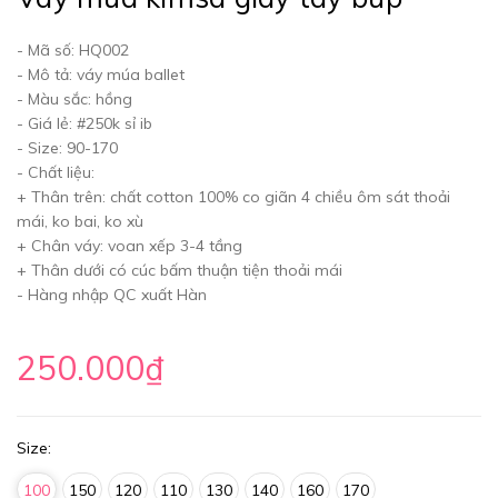
- Mã số: HQ002
- Mô tả: váy múa ballet
- Màu sắc: hồng
- Giá lẻ: #250k sỉ ib
- Size: 90-170
- Chất liệu:
+ Thân trên: chất cotton 100% co giãn 4 chiều ôm sát thoải
mái, ko bai, ko xù
+ Chân váy: voan xếp 3-4 tầng
+ Thân dưới có cúc bấm thuận tiện thoải mái
- Hàng nhập QC xuất Hàn
250.000₫
Size:
100
150
120
110
130
140
160
170