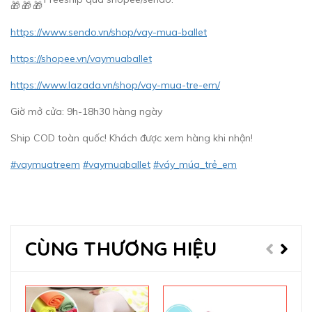
https://www.sendo.vn/shop/vay-mua-ballet
https://shopee.vn/vaymuaballet
https://www.lazada.vn/shop/vay-mua-tre-em/
Giờ mở cửa: 9h-18h30 hàng ngày
Ship COD toàn quốc! Khách được xem hàng khi nhận!
#vaymuatreem
#vaymuaballet
#váy_múa_trẻ_em
CÙNG THƯƠNG HIỆU