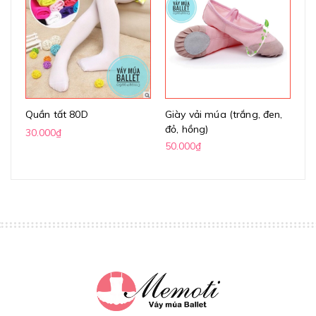
Quần tất 80D
Giày vải múa (trắng, đen,
Gi
đỏ, hồng)
(k
30.000₫
50.000₫
70