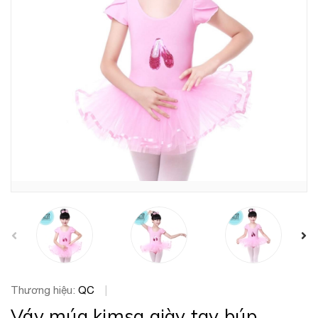
prev
Thương hiệu:
QC
|
Váy múa kimsa giày tay búp