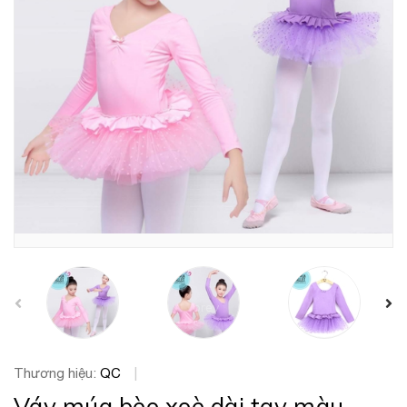
prev
Thương hiệu:
QC
|
Váy múa bèo xoè dài tay màu