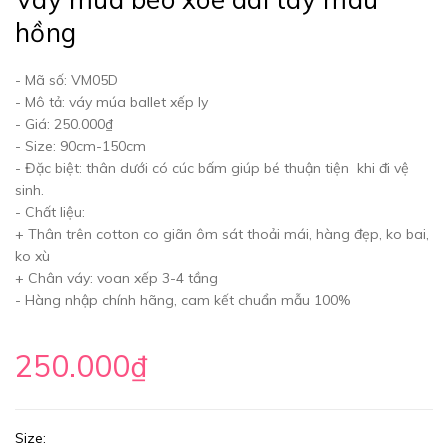
hồng
- Mã số: VM05D
- Mô tả: váy múa ballet xếp ly
- Giá: 250.000₫
- Size: 90cm-150cm
- Đặc biệt: thân dưới có cúc bấm giúp bé thuận tiện khi đi vệ
sinh.
- Chất liệu:
+ Thân trên cotton co giãn ôm sát thoải mái, hàng đẹp, ko bai,
ko xù
+ Chân váy: voan xếp 3-4 tầng
- Hàng nhập chính hãng, cam kết chuẩn mẫu 100%
250.000₫
Size: