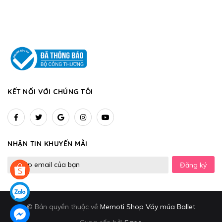
KẾT NỐI VỚI CHÚNG TÔI
NHẬN TIN KHUYẾN MÃI
Đăng ký
© Bản quyền thuộc về
Memoti Shop Váy múa Ballet