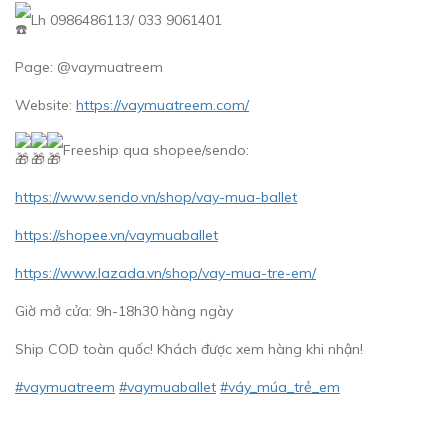
Lh 0986486113/ 033 9061401
Page: @vaymuatreem
Website:
https://vaymuatreem.com/
Freeship qua shopee/sendo:
https://www.sendo.vn/shop/vay-mua-ballet
https://shopee.vn/vaymuaballet
https://www.lazada.vn/shop/vay-mua-tre-em/
Giờ mở cửa: 9h-18h30 hàng ngày
Ship COD toàn quốc! Khách được xem hàng khi nhận!
#vaymuatreem
#vaymuaballet
#váy_múa_trẻ_em