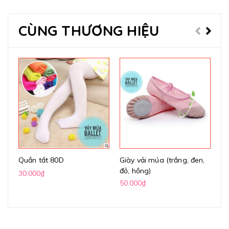
CÙNG THƯƠNG HIỆU
Quần tất 80D
Giày vải múa (trắng, đen,
Gi
đỏ, hồng)
(k
30.000₫
50.000₫
70