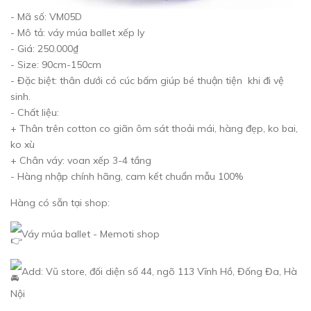
- Mã số: VM05D
- Mô tả: váy múa ballet xếp ly
- Giá: 250.000₫
- Size: 90cm-150cm
- Đặc biệt: thân dưới có cúc bấm giúp bé thuận tiện khi đi vệ
sinh.
- Chất liệu:
+ Thân trên cotton co giãn ôm sát thoải mái, hàng đẹp, ko bai,
ko xù
+ Chân váy: voan xếp 3-4 tầng
- Hàng nhập chính hãng, cam kết chuẩn mẫu 100%
Hàng có sẵn tại shop:
Váy múa ballet - Memoti shop
Add: Vũ store, đối diện số 44, ngõ 113 Vĩnh Hồ, Đống Đa, Hà
Nội