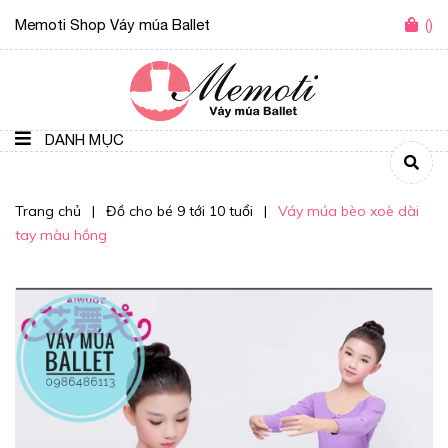
Memoti Shop Váy múa Ballet
(
)
DANH MỤC
Trang chủ
|
Đồ cho bé 9 tới 10 tuổi
|
Váy múa bèo xoè dài
tay màu hồng