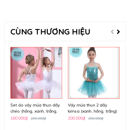
CÙNG THƯƠNG HIỆU
Set áo váy múa thun dây
Váy múa thun 2 dây
Vá
chéo (hồng, xanh, trắng,
kimsa (xanh, hồng, trắng)
h
vàng)
160.000₫
200.000₫
24
200.000₫
250.000₫