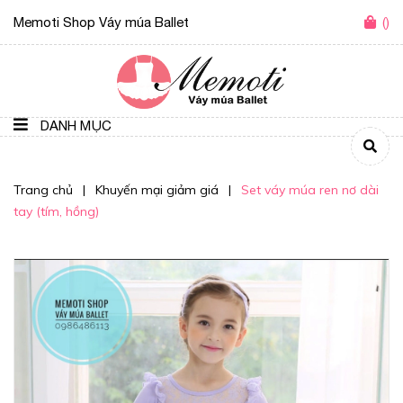
Memoti Shop Váy múa Ballet
(
)
DANH MỤC
Trang chủ
|
Khuyến mại giảm giá
|
Set váy múa ren nơ dài
tay (tím, hồng)