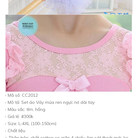
- Mã số: CC2012
- Mô tả: Set áo Váy múa ren ngực nơ dài tay
- Màu sắc: tím, hồng
- Giá lẻ: #300k
- Size: L-4XL (100-150cm)
- Chất liệu
+ Thân trên: chất cotton co giãn 4 chiều ôm sát thoải mái, ko