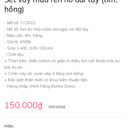
hồng)
- Mã số: CC2012
- Mô tả: Set áo Váy múa ren ngực nơ dài tay
- Màu sắc: tím, hồng
- Giá lẻ: #300k
- Size: L-4XL (100-150cm)
- Chất liệu
+ Thân trên: chất cotton co giãn 4 chiều ôm sát thoải mái, ko
bai, ko xù
+ Chân váy rời: voan xếp 4 tầng xoè bồng
+ Đặc biệt thân dưới có khuy bấm thuận tiện
- Hàng nhập chính hãng Barbie Dress
150.000₫
300.000₫
màu: