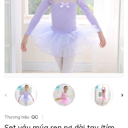
prev
Thương hiệu:
QC
|
Set váy múa ren nơ dài tay (tím,