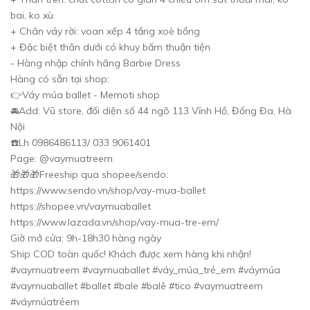
bai, ko xù
+ Chân váy rời: voan xếp 4 tầng xoè bồng
+ Đặc biệt thân dưới có khuy bấm thuận tiện
- Hàng nhập chính hãng Barbie Dress
Hàng có sẵn tại shop:
👉Váy múa ballet - Memoti shop
🚘Add: Vũ store, đối diện số 44 ngõ 113 Vĩnh Hồ, Đống Đa, Hà
Nội
☎️Lh 0986486113/ 033 9061401
Page: @vaymuatreem
🎁🎁🎁Freeship qua shopee/sendo:
https://www.sendo.vn/shop/vay-mua-ballet
https://shopee.vn/vaymuaballet
https://www.lazada.vn/shop/vay-mua-tre-em/
Giờ mở cửa: 9h-18h30 hàng ngày
Ship COD toàn quốc! Khách được xem hàng khi nhận!
#vaymuatreem #vaymuaballet #váy_múa_trẻ_em #váymúa
#vaymuaballet #ballet #bale #balê #tico #vaymuatreem
#váymúatrẻem