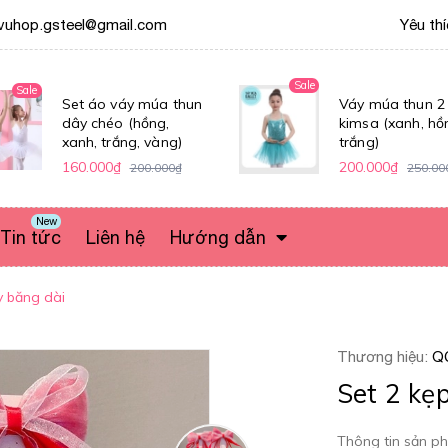
vuhop.gsteel@gmail.com
Yêu th
Sale
Sale
Set áo váy múa thun
Váy múa thun 2
dây chéo (hồng,
kimsa (xanh, hồ
xanh, trắng, vàng)
trắng)
160.000₫
200.000₫
200.000₫
250.00
New
Tin tức
Liên hệ
Hướng dẫn
y băng dài
Thương hiệu:
Q
Set 2 kẹp
Thông tin sản ph