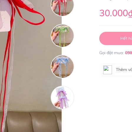
30.000
Hết h
Gọi đặt mua:
09
Thêm và