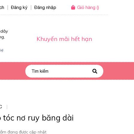
ích
Đăng ký
Đăng nhập
Giỏ hàng
(
)
|
|
 dây
ng,
Khuyến mãi hết hạn
0₫
C
|
 tóc nơ ruy băng dài
ẩm đang được cập nhật