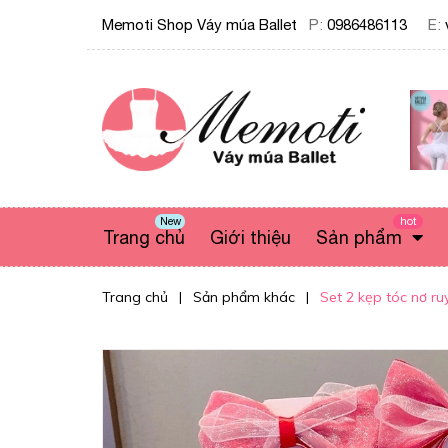
Memoti Shop Váy múa Ballet
P:
0986486113
E:
New
hot
Trang chủ
Giới thiệu
Sản phẩm
Trang chủ
|
Sản phẩm khác
|
Set 2 kẹp tóc nơ ru