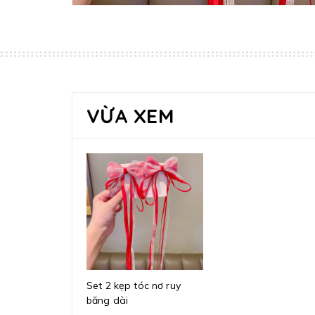
VỪA XEM
Set 2 kẹp tóc nơ ruy
băng dài