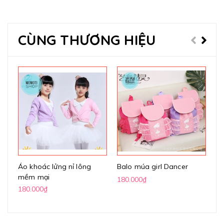
CÙNG THƯƠNG HIỆU
Áo khoác lửng nỉ lông
Balo múa girl Dancer
Vá
mềm mại
ph
180.000₫
180.000₫
17