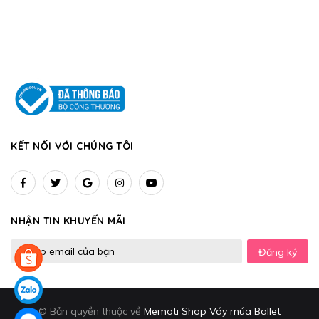
KẾT NỐI VỚI CHÚNG TÔI
NHẬN TIN KHUYẾN MÃI
Đăng ký
© Bản quyền thuộc về
Memoti Shop Váy múa Ballet