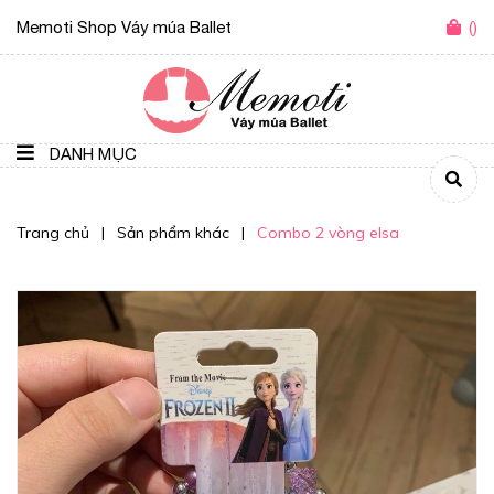
Memoti Shop Váy múa Ballet
(
)
DANH MỤC
Trang chủ
|
Sản phẩm khác
|
Combo 2 vòng elsa