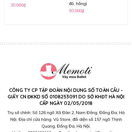
đỏ, hồng)
(k
30.000₫
50.000₫
70
CÔNG TY CP TẬP ĐOÀN NỘI DUNG SỐ TOÀN CẦU -
GIẤY CN ĐKKD SỐ 0108253091 DO SỞ KHĐT HÀ NỘI
CẤP NGÀY 02/05/2018
Trụ sở chính: Số 126 ngõ Xã Đàn 2, Nam Đồng, Đống Đa, Hà
Nội. Địa chỉ cửa hàng: Vũ Store, đối diện số 157 ngõ Thịnh
Quang, Đống Đa, Hà Nội.