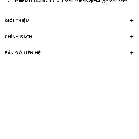
-
Hotline:
0986486113
-
Email:
vuhop.gsteel@gmail.com
GIỚI THIỆU
CHÍNH SÁCH
BẢN ĐỒ LIÊN HỆ