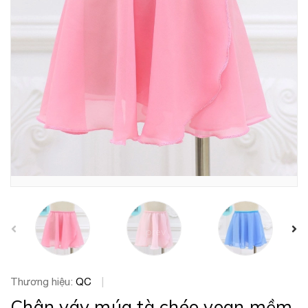
prev
Thương hiệu:
QC
|
Chân váy múa tà chéo voan mềm