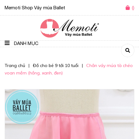
Memoti Shop Váy múa Ballet
(
)
DANH MỤC
Trang chủ
|
Đồ cho bé 9 tới 10 tuổi
|
Chân váy múa tà chéo
voan mềm (hồng, xanh, đen)