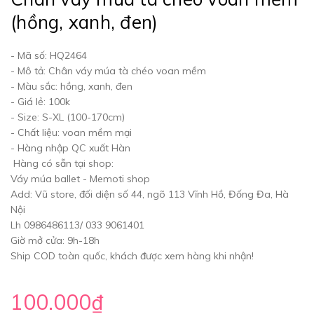
(hồng, xanh, đen)
- Mã số: HQ2464
- Mô tả: Chân váy múa tà chéo voan mềm
- Màu sắc: hồng, xanh, đen
- Giá lẻ: 100k
- Size: S-XL (100-170cm)
- Chất liệu: voan mềm mại
- Hàng nhập QC xuất Hàn
Hàng có sẵn tại shop:
Váy múa ballet - Memoti shop
Add: Vũ store, đối diện số 44, ngõ 113 Vĩnh Hồ, Đống Đa, Hà
Nội
Lh 0986486113/ 033 9061401
Giờ mở cửa: 9h-18h
Ship COD toàn quốc, khách được xem hàng khi nhận!
100.000₫