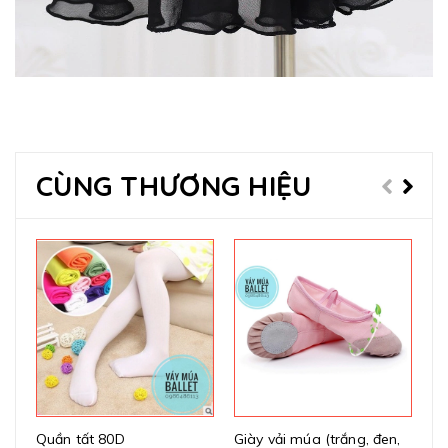
CÙNG THƯƠNG HIỆU
Quần tất 80D
Giày vải múa (trắng, đen,
Gi