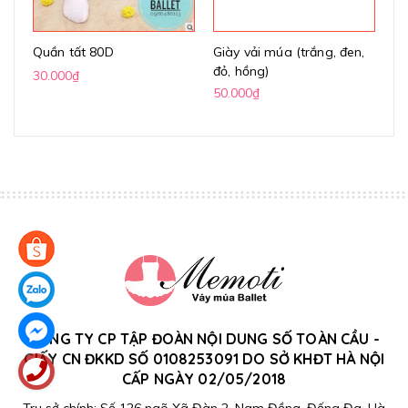
Quần tất 80D
Giày vải múa (trắng, đen,
Gi
đỏ, hồng)
(k
30.000₫
50.000₫
70
CÔNG TY CP TẬP ĐOÀN NỘI DUNG SỐ TOÀN CẦU -
GIẤY CN ĐKKD SỐ 0108253091 DO SỞ KHĐT HÀ NỘI
CẤP NGÀY 02/05/2018