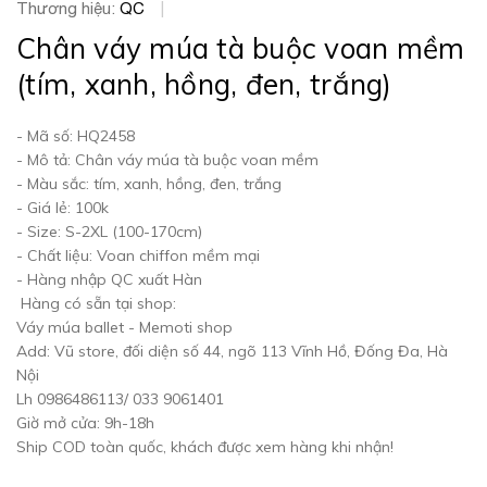
Thương hiệu:
QC
|
Chân váy múa tà buộc voan mềm
(tím, xanh, hồng, đen, trắng)
- Mã số: HQ2458
- Mô tả: Chân váy múa tà buộc voan mềm
- Màu sắc: tím, xanh, hồng, đen, trắng
- Giá lẻ: 100k
- Size: S-2XL (100-170cm)
- Chất liệu: Voan chiffon mềm mại
- Hàng nhập QC xuất Hàn
Hàng có sẵn tại shop:
Váy múa ballet - Memoti shop
Add: Vũ store, đối diện số 44, ngõ 113 Vĩnh Hồ, Đống Đa, Hà
Nội
Lh 0986486113/ 033 9061401
Giờ mở cửa: 9h-18h
Ship COD toàn quốc, khách được xem hàng khi nhận!