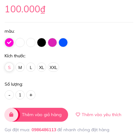
100.000₫
màu:
Kích thước:
S
M
L
XL
XXL
Số lượng:
-
+
Thêm vào giỏ hàng
Thêm vào yêu thích
Gọi đặt mua:
0986486113
để nhanh chóng đặt hàng