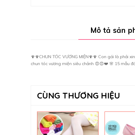
Mô tả sản 
🍄🍄CHUN TÓC VƯƠNG MIỆN🍄🍄 Con gái là phải xinh 
chun tóc vương miện siêu chảnh 😍😍❤️ 🌸 15 mẫu đ
CÙNG THƯƠNG HIỆU