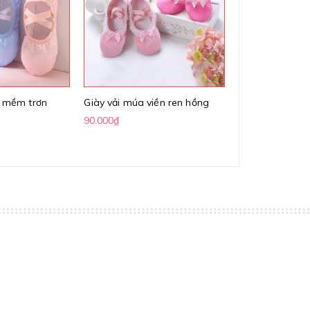
n mềm trơn
Giày vải múa viền ren hồng
Giày vải múa b
90.000₫
90.000₫