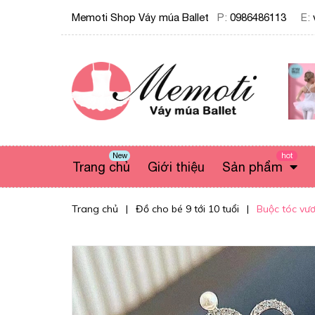
Memoti Shop Váy múa Ballet
P:
0986486113
E:
New
hot
Trang chủ
Giới thiệu
Sản phẩm
Trang chủ
|
Đồ cho bé 9 tới 10 tuổi
|
Buộc tóc vư