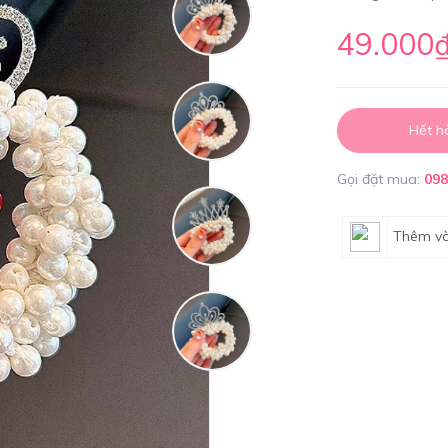
49.000
Hết h
Gọi đặt mua:
09
Thêm và