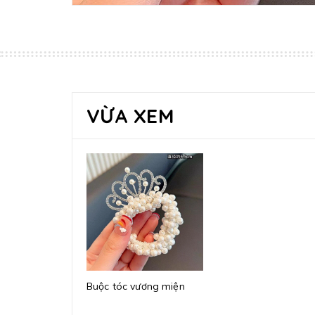
VỪA XEM
Buộc tóc vương miện