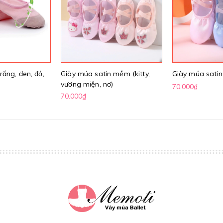
rắng, đen, đỏ,
Giày múa satin mềm (kitty,
Giày múa sati
vương miện, nơ)
70.000₫
70.000₫