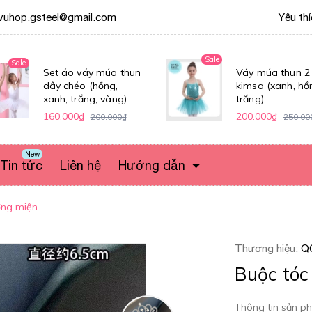
vuhop.gsteel@gmail.com
Yêu th
Sale
Sale
Set áo váy múa thun
Váy múa thun 2
dây chéo (hồng,
kimsa (xanh, hồ
xanh, trắng, vàng)
trắng)
160.000₫
200.000₫
200.000₫
250.00
New
Tin tức
Liên hệ
Hướng dẫn
ơng miện
Thương hiệu:
Q
Buộc tóc
Thông tin sản ph