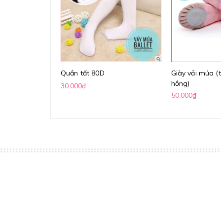
Quần tất 80D
Giày vải múa (t
hồng)
30.000₫
50.000₫