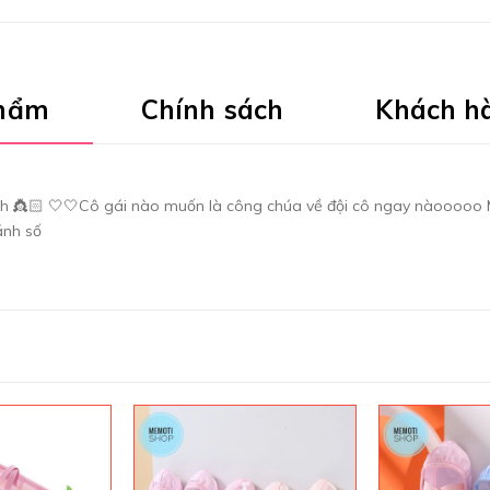
phẩm
Chính sách
Khách h
👸🏻 🤍🤍Cô gái nào muốn là công chúa về đội cô ngay nàooooo Mù
ánh số