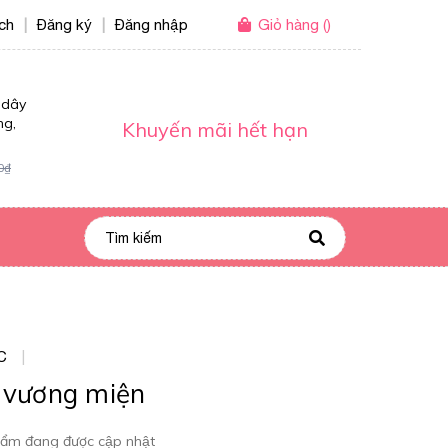
ích
Đăng ký
Đăng nhập
Giỏ hàng
(
)
|
|
 dây
ng,
Khuyến mãi hết hạn
0₫
C
|
 vương miện
ẩm đang được cập nhật