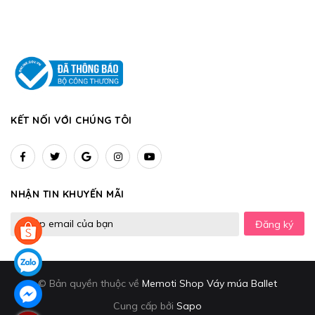
KẾT NỐI VỚI CHÚNG TÔI
NHẬN TIN KHUYẾN MÃI
Đăng ký
© Bản quyền thuộc về
Memoti Shop Váy múa Ballet
Cung cấp bởi
Sapo