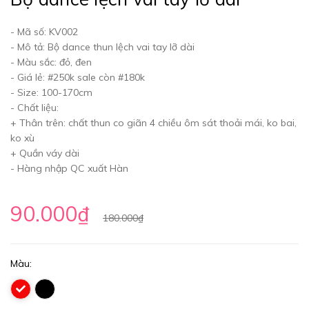
- Mã số: KV002
- Mô tả: Bộ dance thun lệch vai tay lỡ dài
- Màu sắc: đỏ, đen
- Giá lẻ: #250k sale còn #180k
- Size: 100-170cm
- Chất liệu:
+ Thân trên: chất thun co giãn 4 chiều ôm sát thoải mái, ko bai,
ko xù
+ Quần váy dài
- Hàng nhập QC xuất Hàn
90.000₫
180.000₫
Màu: