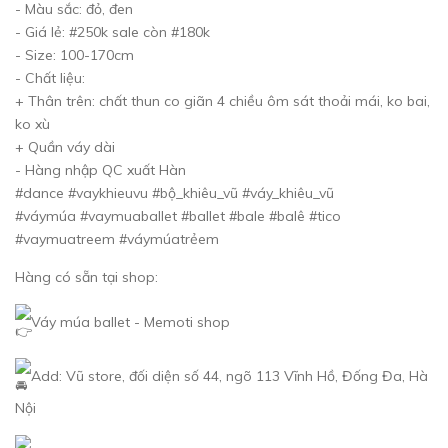
- Màu sắc: đỏ, đen
- Giá lẻ: #250k sale còn #180k
- Size: 100-170cm
- Chất liệu:
+ Thân trên: chất thun co giãn 4 chiều ôm sát thoải mái, ko bai,
ko xù
+ Quần váy dài
- Hàng nhập QC xuất Hàn
#dance #vaykhieuvu #bộ_khiêu_vũ #váy_khiêu_vũ
#váymúa #vaymuaballet #ballet #bale #balê #tico
#vaymuatreem #váymúatrẻem
Hàng có sẵn tại shop:
Váy múa ballet - Memoti shop
Add: Vũ store, đối diện số 44, ngõ 113 Vĩnh Hồ, Đống Đa, Hà
Nội