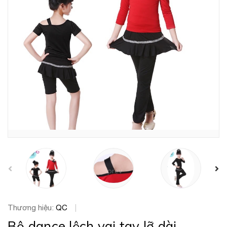
prev
Thương hiệu:
QC
|
Bộ dance lệch vai tay lỡ dài