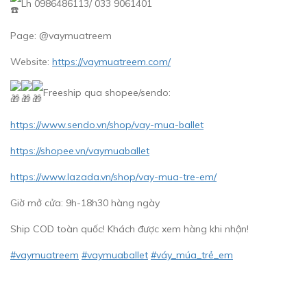
Lh 0986486113/ 033 9061401
Page: @vaymuatreem
Website:
https://vaymuatreem.com/
Freeship qua shopee/sendo:
https://www.sendo.vn/shop/vay-mua-ballet
https://shopee.vn/vaymuaballet
https://www.lazada.vn/shop/vay-mua-tre-em/
Giờ mở cửa: 9h-18h30 hàng ngày
Ship COD toàn quốc! Khách được xem hàng khi nhận!
#vaymuatreem
#vaymuaballet
#váy_múa_trẻ_em