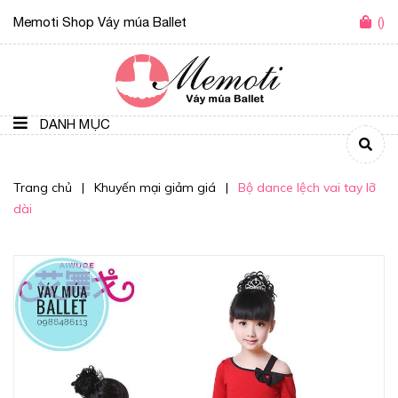
Memoti Shop Váy múa Ballet
(
)
DANH MỤC
Trang chủ
|
Khuyến mại giảm giá
|
Bộ dance lệch vai tay lỡ
dài