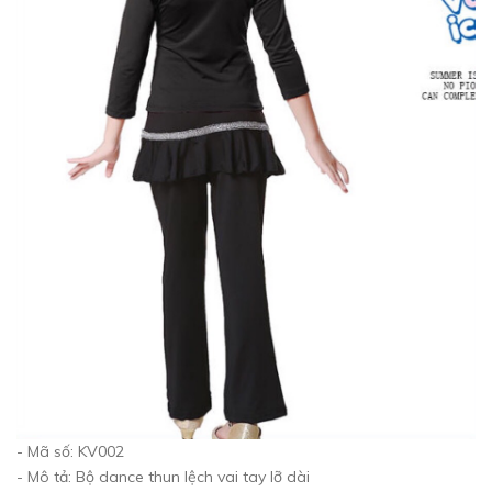
- Mã số: KV002
- Mô tả: Bộ dance thun lệch vai tay lỡ dài