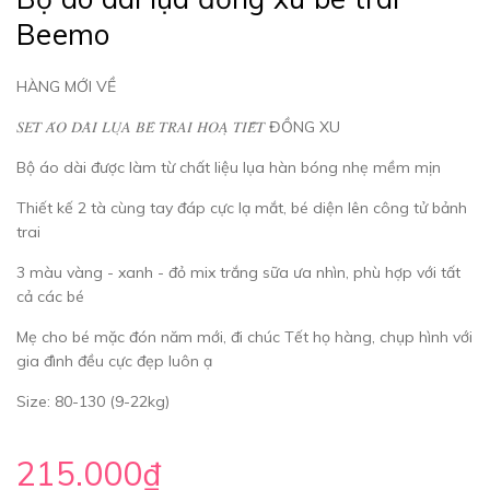
Beemo
HÀNG MỚI VỀ
𝑆𝐸𝑇 𝐴́𝑂 𝐷𝐴̀𝐼 𝐿𝑈̣𝐴 𝐵𝐸́ 𝑇𝑅𝐴𝐼 𝐻𝑂𝐴̣ 𝑇𝐼𝐸̂́𝑇 ĐỒNG XU
Bộ áo dài được làm từ chất liệu lụa hàn bóng nhẹ mềm mịn
Thiết kế 2 tà cùng tay đáp cực lạ mắt, bé diện lên công tử bảnh
trai
3 màu vàng - xanh - đỏ mix trắng sữa ưa nhìn, phù hợp với tất
cả các bé
Mẹ cho bé mặc đón năm mới, đi chúc Tết họ hàng, chụp hình với
gia đình đều cực đẹp luôn ạ
Size: 80-130 (9-22kg)
215.000₫