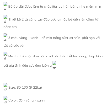
Bộ áo dài được làm từ chất liệu lụa hàn bóng nhẹ mềm mịn
Thiết kế 2 tà cùng tay đáp cực lạ mắt, bé diện lên công tử
bảnh trai
3 màu vàng - xanh - đỏ mix trắng sữa ưa nhìn, phù hợp với
tất cả các bé
Mẹ cho bé mặc đón năm mới, đi chúc Tết họ hàng, chụp hình
với gia đình đều cực đẹp luôn ạ
______________________
Size: 80-130 (9-22kg)
Color: đỏ - vàng - xanh