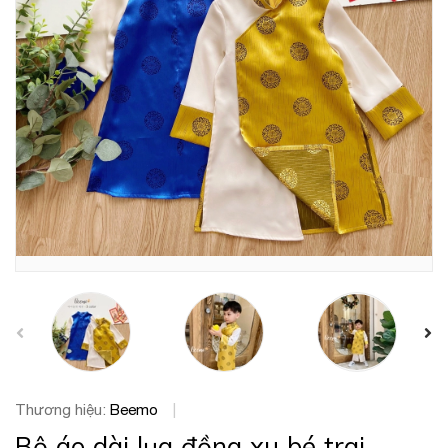
prev
Thương hiệu:
Beemo
|
Bộ áo dài lụa đồng xu bé trai