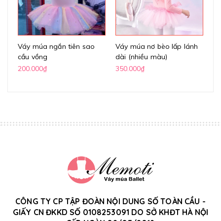
Váy múa ngắn tiên sao
Váy múa nơ bèo lấp lánh
Vá
cầu vồng
dài (nhiều màu)
ta
c
200.000₫
350.000₫
30
CÔNG TY CP TẬP ĐOÀN NỘI DUNG SỐ TOÀN CẦU -
GIẤY CN ĐKKD SỐ 0108253091 DO SỞ KHĐT HÀ NỘI