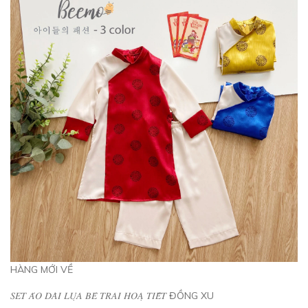
HÀNG MỚI VỀ
𝑆𝐸𝑇 𝐴́𝑂 𝐷𝐴̀𝐼 𝐿𝑈̣𝐴 𝐵𝐸́ 𝑇𝑅𝐴𝐼 𝐻𝑂𝐴̣ 𝑇𝐼𝐸̂́𝑇 ĐỒNG XU