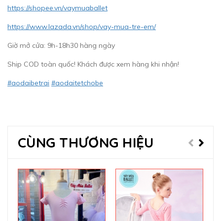
https://shopee.vn/vaymuaballet
https://www.lazada.vn/shop/vay-mua-tre-em/
Giờ mở cửa: 9h-18h30 hàng ngày
Ship COD toàn quốc! Khách được xem hàng khi nhận!
#aodaibetrai
#aodaitetchobe
CÙNG THƯƠNG HIỆU