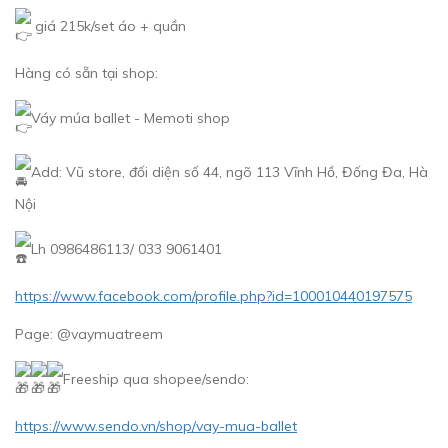
giá 215k/set áo + quần
Hàng có sẵn tại shop:
Váy múa ballet - Memoti shop
Add: Vũ store, đối diện số 44, ngõ 113 Vĩnh Hồ, Đống Đa, Hà
Nội
Lh 0986486113/ 033 9061401
https://www.facebook.com/profile.php?id=100010440197575
Page: @vaymuatreem
Freeship qua shopee/sendo:
https://www.sendo.vn/shop/vay-mua-ballet