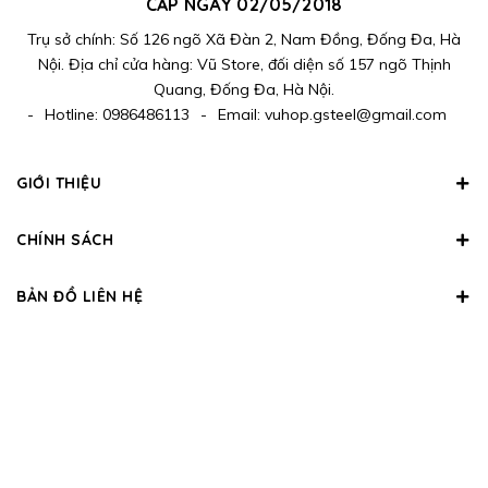
CẤP NGÀY 02/05/2018
Trụ sở chính: Số 126 ngõ Xã Đàn 2, Nam Đồng, Đống Đa, Hà
Nội. Địa chỉ cửa hàng: Vũ Store, đối diện số 157 ngõ Thịnh
Quang, Đống Đa, Hà Nội.
-
Hotline:
0986486113
-
Email:
vuhop.gsteel@gmail.com
GIỚI THIỆU
CHÍNH SÁCH
BẢN ĐỒ LIÊN HỆ