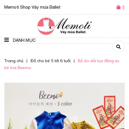
Memoti Shop Váy múa Ballet
(
)
DANH MỤC
Trang chủ
|
Đồ cho bé 5 tới 6 tuổi
|
Bộ áo dài lụa đồng xu
bé trai Beemo