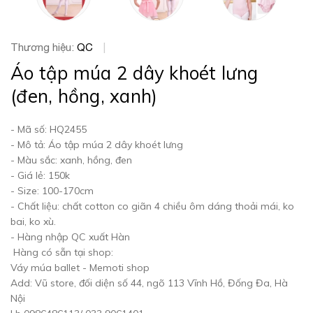
Thương hiệu:
QC
|
Áo tập múa 2 dây khoét lưng
(đen, hồng, xanh)
- Mã số: HQ2455
- Mô tả: Áo tập múa 2 dây khoét lưng
- Màu sắc: xanh, hồng, đen
- Giá lẻ: 150k
- Size: 100-170cm
- Chất liệu: chất cotton co giãn 4 chiều ôm dáng thoải mái, ko
bai, ko xù.
- Hàng nhập QC xuất Hàn
Hàng có sẵn tại shop:
Váy múa ballet - Memoti shop
Add: Vũ store, đối diện số 44, ngõ 113 Vĩnh Hồ, Đống Đa, Hà
Nội