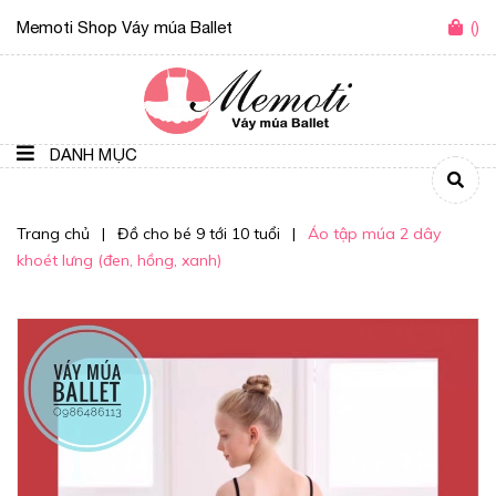
Memoti Shop Váy múa Ballet
(
)
DANH MỤC
Trang chủ
|
Đồ cho bé 9 tới 10 tuổi
|
Áo tập múa 2 dây
khoét lưng (đen, hồng, xanh)