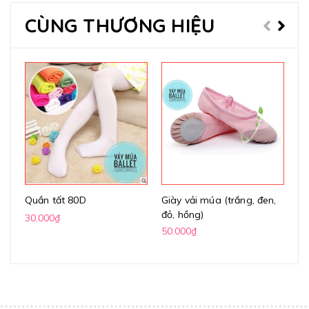
CÙNG THƯƠNG HIỆU
Quần tất 80D
Giày vải múa (trắng, đen,
Gi
đỏ, hồng)
(k
30.000₫
50.000₫
70