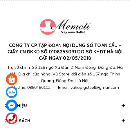
CÔNG TY CP TẬP ĐOÀN NỘI DUNG SỐ TOÀN CẦU -
GIẤY CN ĐKKD SỐ 0108253091 DO SỞ KHĐT HÀ NỘI
CẤP NGÀY 02/05/2018
Trụ sở chính: Số 126 ngõ Xã Đàn 2, Nam Đồng, Đống Đa, Hà
Nội. Địa chỉ cửa hàng: Vũ Store, đối diện số 157 ngõ Thịnh
Quang, Đống Đa, Hà Nội.
-
Hotline:
0986486113
-
Email:
vuhop.gsteel@gmail.com
GIỚI THIỆU
CHÍNH SÁCH