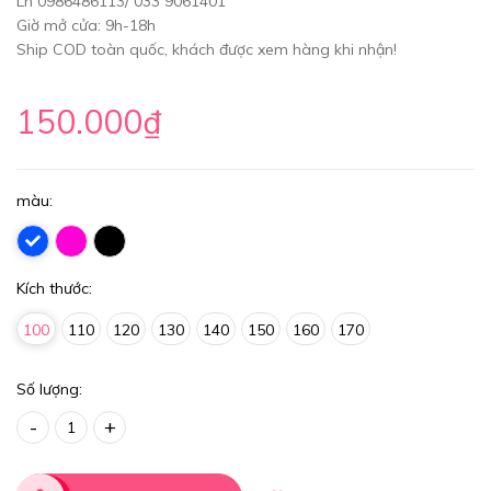
Lh 0986486113/ 033 9061401
Giờ mở cửa: 9h-18h
Ship COD toàn quốc, khách được xem hàng khi nhận!
150.000₫
màu:
Kích thước:
100
110
120
130
140
150
160
170
Số lượng:
-
+