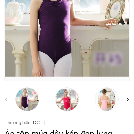
prev
Thương hiệu:
QC
|
Áo tập múa dây kép đan lưng