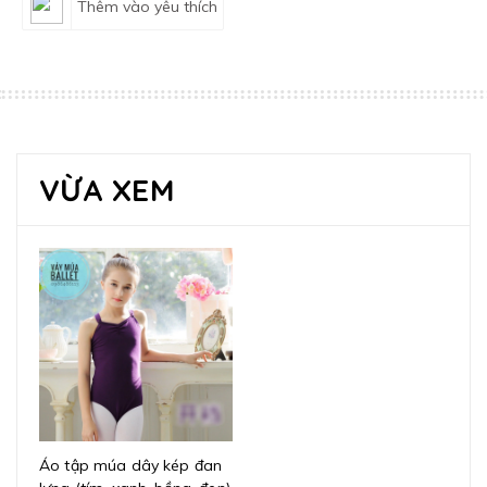
Thêm vào yêu thích
VỪA XEM
Áo tập múa dây kép đan