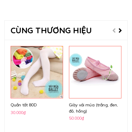
CÙNG THƯƠNG HIỆU
Quần tất 80D
Giày vải múa (trắng, đen,
Gi
đỏ, hồng)
(k
30.000₫
50.000₫
70