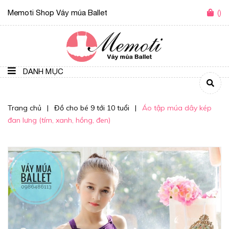
Memoti Shop Váy múa Ballet
(
)
DANH MỤC
Trang chủ
|
Đồ cho bé 9 tới 10 tuổi
|
Áo tập múa dây kép
đan lưng (tím, xanh, hồng, đen)