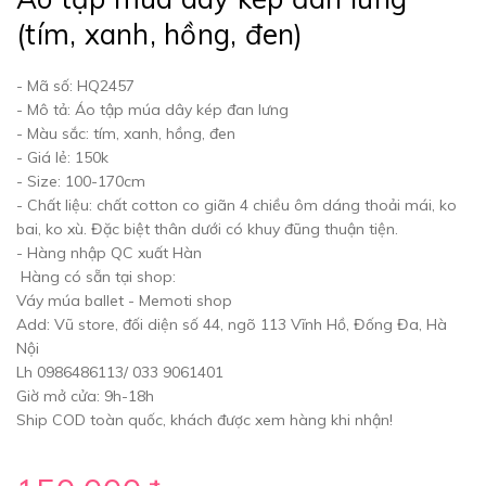
(tím, xanh, hồng, đen)
- Mã số: HQ2457
- Mô tả: Áo tập múa dây kép đan lưng
- Màu sắc: tím, xanh, hồng, đen
- Giá lẻ: 150k
- Size: 100-170cm
- Chất liệu: chất cotton co giãn 4 chiều ôm dáng thoải mái, ko
bai, ko xù. Đặc biệt thân dưới có khuy đũng thuận tiện.
- Hàng nhập QC xuất Hàn
Hàng có sẵn tại shop:
Váy múa ballet - Memoti shop
Add: Vũ store, đối diện số 44, ngõ 113 Vĩnh Hồ, Đống Đa, Hà
Nội
Lh 0986486113/ 033 9061401
Giờ mở cửa: 9h-18h
Ship COD toàn quốc, khách được xem hàng khi nhận!