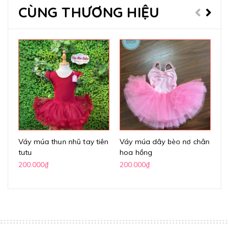
CÙNG THƯƠNG HIỆU
Váy múa thun nhũ tay tiên
Váy múa dây bèo nơ chân
Vá
tutu
hoa hồng
lư
200.000₫
200.000₫
20