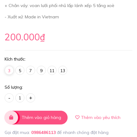
+ Chân váy: voan lưới phối nhũ lấp lánh xếp 5 tầng xoè
- Xuất xứ: Made in Vietnam
200.000₫
Kích thước:
3
5
7
9
11
13
Số lượng:
-
+
Thêm vào giỏ hàng
Thêm vào yêu thích
Gọi đặt mua:
0986486113
để nhanh chóng đặt hàng