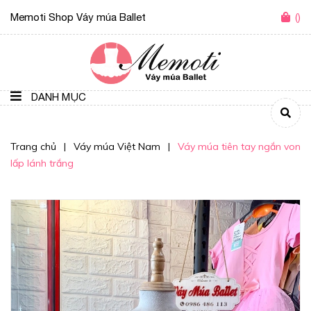
Memoti Shop Váy múa Ballet
(
)
DANH MỤC
Trang chủ
|
Váy múa Việt Nam
|
Váy múa tiên tay ngắn von
lấp lánh trắng