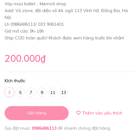
Váy múa ballet - Memoti shop
Add: Vũ store, đối diện số 44, ngõ 113 Vĩnh Hồ, Đống Đa, Hà
Nội
Lh 0986486113/ 033 9061401
Giờ mở cửa: 9h-18h
Ship COD toàn quốc! Khách được xem hàng trước khi nhận!
200.000₫
Kích thước:
3
5
7
9
11
13
Hết hàng
Thêm vào yêu thích
Gọi đặt mua:
0986486113
để nhanh chóng đặt hàng