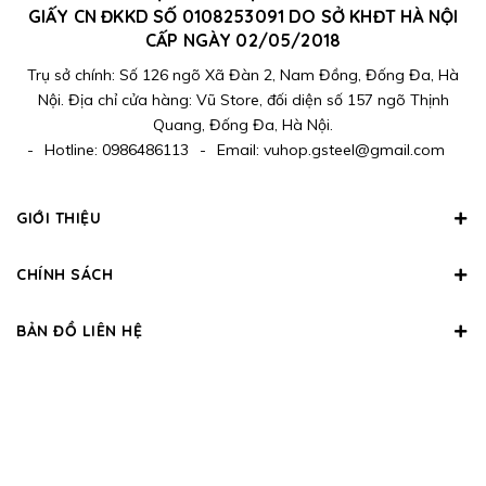
GIẤY CN ĐKKD SỐ 0108253091 DO SỞ KHĐT HÀ NỘI
CẤP NGÀY 02/05/2018
Trụ sở chính: Số 126 ngõ Xã Đàn 2, Nam Đồng, Đống Đa, Hà
Nội. Địa chỉ cửa hàng: Vũ Store, đối diện số 157 ngõ Thịnh
Quang, Đống Đa, Hà Nội.
-
Hotline:
0986486113
-
Email:
vuhop.gsteel@gmail.com
GIỚI THIỆU
CHÍNH SÁCH
BẢN ĐỒ LIÊN HỆ