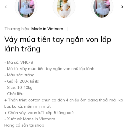
prev
Thương hiệu:
Made in Vietnam
|
Váy múa tiên tay ngắn von lấp
lánh trắng
- Mã số: VN078
- Mô tả: Váy múa tiên tay ngắn von nhũ lấp lánh
- Màu sắc: trắng
- Giá lẻ: 200k (sỉ ib)
- Size: 10-40kg
- Chất liệu:
+ Thân trên: cotton chun co dãn 4 chiều ôm dáng thoải mái, ko
bai, ko xù, mềm mịn mát
+ Chân váy: voan lưới xếp 5 tầng xoè
- Xuất xứ: Made in Vietnam
Hàng có sẵn tại shop