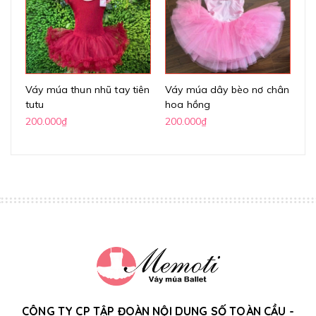
Váy múa thun nhũ tay tiên
Váy múa dây bèo nơ chân
Vá
tutu
hoa hồng
lư
200.000₫
200.000₫
20
CÔNG TY CP TẬP ĐOÀN NỘI DUNG SỐ TOÀN CẦU -